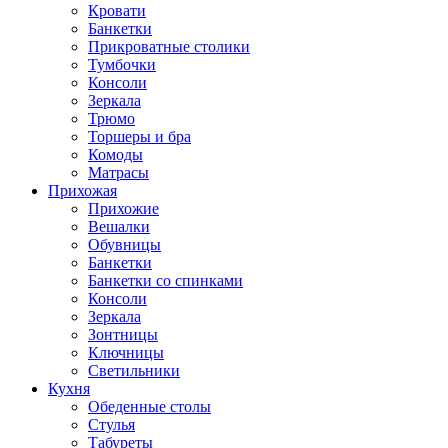
Кровати
Банкетки
Прикроватные столики
Тумбочки
Консоли
Зеркала
Трюмо
Торшеры и бра
Комоды
Матрасы
Прихожая
Прихожие
Вешалки
Обувницы
Банкетки
Банкетки со спинками
Консоли
Зеркала
Зонтницы
Ключницы
Светильники
Кухня
Обеденные столы
Стулья
Табуреты