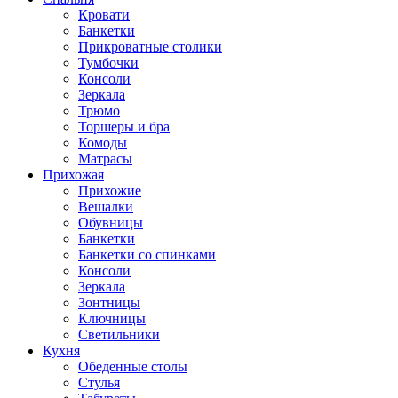
Кровати
Банкетки
Прикроватные столики
Тумбочки
Консоли
Зеркала
Трюмо
Торшеры и бра
Комоды
Матрасы
Прихожая
Прихожие
Вешалки
Обувницы
Банкетки
Банкетки со спинками
Консоли
Зеркала
Зонтницы
Ключницы
Светильники
Кухня
Обеденные столы
Стулья