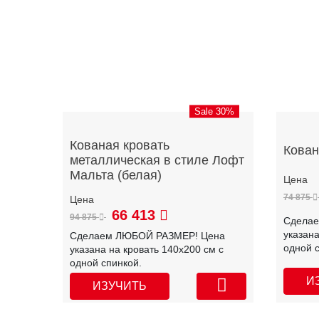
Sale 30%
Кованая кровать
Кован
металлическая в стиле Лофт
Мальта (белая)
74 875
66 413
94 875
Сдела
указана
Сделаем ЛЮБОЙ РАЗМЕР! Цена
одной 
указана на кровать 140х200 см с
одной спинкой.
И
ИЗУЧИТЬ