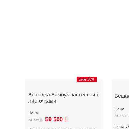
Sale 20%
Вешалка Бамбук настенная с
Вешал
листочками
81 250
59 500
74 375
Цена у