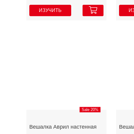
ИЗУЧИТЬ
И
Sale 20%
Вешалка Аврил настенная
Вешал