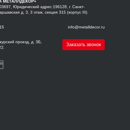
А МЕТАЛЛДЕКОР»
3697, Юридический адрес:196128, г. Санкт-
аршавская д. 3, 3 этаж, секция 315 (корпус III).
-15
info@metalldecor.ru
урский проезд, д. 3Б,
Заказать звонок
22.