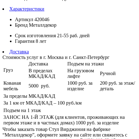
Характеристики
Артикул
420046
Бренд
Металлдекор
Срок изготовления
21-55 раб. дней
Гарантия
8 лет
Доставка
Стоимость услуг в г. Москва и г. Санкт-Петербург
Доставка
Подъем на этажи
Груз
В пределах
На грузовом
Ручной
МКАД/КАД
лифте
Кованая
1000
руб. за
200 руб.
за этаж/
5000
руб.
мебель
изделие
деталь
За пределы МКАД/КАД
За 1 км от МКАД/КАД – 100
руб./км
Подъем на 1 этаж
ЗАНОС НА 1-Й ЭТАЖ (для клиентов, проживающих на
первом этаже и в частных домах) 1000
руб. за изделие
Чтобы заказать товар Стул Вирджиния на фабрике
“Металлдекор”, оформите заявку на сайте или свяжитесь с