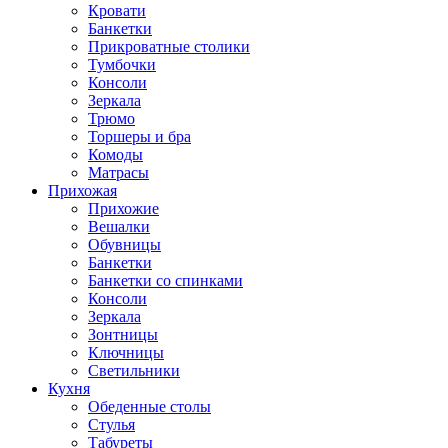
Кровати
Банкетки
Прикроватные столики
Тумбочки
Консоли
Зеркала
Трюмо
Торшеры и бра
Комоды
Матрасы
Прихожая
Прихожие
Вешалки
Обувницы
Банкетки
Банкетки со спинками
Консоли
Зеркала
Зонтницы
Ключницы
Светильники
Кухня
Обеденные столы
Стулья
Табуреты