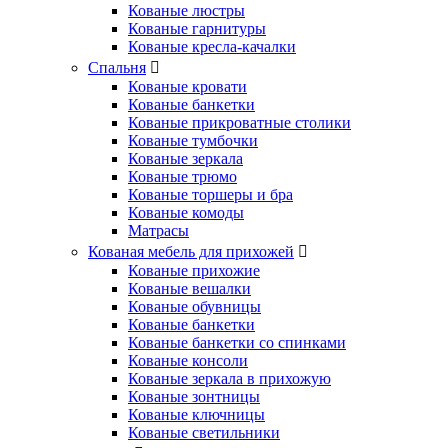
Кованые люстры
Кованые гарнитуры
Кованые кресла-качалки
Спальня
Кованые кровати
Кованые банкетки
Кованые прикроватные столики
Кованые тумбочки
Кованые зеркала
Кованые трюмо
Кованые торшеры и бра
Кованые комоды
Матрасы
Кованая мебель для прихожей
Кованые прихожие
Кованые вешалки
Кованые обувницы
Кованые банкетки
Кованые банкетки со спинками
Кованые консоли
Кованые зеркала в прихожую
Кованые зонтницы
Кованые ключницы
Кованые светильники