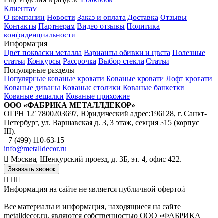
Клиентам
О компании
Новости
Заказ и оплата
Доставка
Отзывы
Контакты
Партнерам
Видео отзывы
Политика
конфиденциальности
Информация
Цвет покраски металла
Варианты обивки и цвета
Полезные
статьи
Конкурсы
Рассрочка
Выбор стекла
Статьи
Популярные разделы
Популярные кованые кровати
Кованые кровати
Лофт кровати
Кованые диваны
Кованые столики
Кованые банкетки
Кованые вешалки
Кованые прихожие
ООО «ФАБРИКА МЕТАЛЛДЕКОР»
ОГРН 1217800203697, Юридический адрес:196128, г. Санкт-
Петербург, ул. Варшавская д. 3, 3 этаж, секция 315 (корпус
III).
+7 (499) 110-63-15
info@metalldecor.ru
Москва, Шенкурский проезд, д. 3Б, эт. 4, офис 422.
Заказать звонок
Информация на сайте не является публичной офертой
Все материалы и информация, находящиеся на сайте
metalldecor.ru, являются собственностью ООО «ФАБРИКА