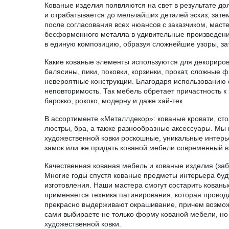
Кованые изделия появляются на свет в результате до
и отрабатывается до мельчайших деталей эскиз, зат
после согласования всех нюансов с заказчиком, маст
бесформенного металла в удивительные произведени
в единую композицию, образуя сложнейшие узоры, за
Какие кованые элементы используются для декориро
балясины, пики, поковки, корзинки, прокат, сложные
невероятные конструкции. Благодаря использованию 
неповторимость. Так мебель обретает причастность к
барокко, рококо, модерну и даже хай‐тек.
В ассортименте «Металлдекор»: кованые кровати, стол
люстры, бра, а также разнообразные аксессуары. Мы 
художественной ковки роскошные, уникальные интерь
замок или же придать кованой мебели современный в
Качественная кованая мебель и кованые изделия (заб
Многие годы спустя кованые предметы интерьера будут
изготовления. Наши мастера смогут состарить кованы
применяется техника патинирования, которая прово
прекрасно выдерживают окрашивание, причем возмож
сами выбираете не только форму кованой мебели, но 
художественной ковки.