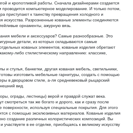
лгой и кропотливой работы. Сначала дизайнерами создается
ем проводится компьютерное моделирование. И только потом,
ера приступают к таинству превращения холодного и
я искусства. Разрозненные кованые элементы соединяются
тейливые орнаменты, ажурную вязь.
вания мебели и аксессуаров? Самые разнообразные. Это
 фигурные детали, из которых складываются самые
отдельных кованых элементов, кованые изделия обретают
 какому‐либо стилистическому направлению: классике,
ы и стулья, банкетки, другая кованая мебель, светильники,
готовы изготовить мебельные гарнитуры, создать с помощью
еры в дворцовом стиле, а‐ля средневековый рыцарский
нешний вид.
оры, ограды, лестницы) верой и правдой служат века.
 смотреться так же богато и дорого, как и сразу после
е поверхности, используя специальные покрытия. Для этого
дится с помощью эксклюзивных материалов. Кованые изделия
но создание различных колористических композиций. Вы
и участвуете в ее отделке, приобщаясь к великому искусству