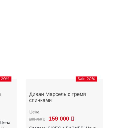
e 20%
Sale 20%
Диван Марсель с тремя
я
спинками
159 000
198 750
Цена