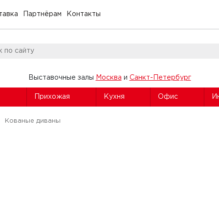
тавка
Партнёрам
Контакты
Выставочные залы
Москва
и
Санкт-Петербург
я
Прихожая
Кухня
Офис
И
Кованые диваны