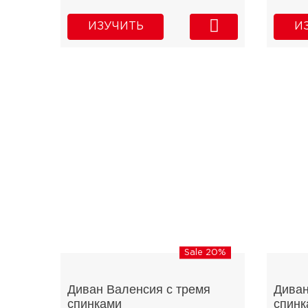
ИЗУЧИТЬ
И
Sale 20%
Диван Валенсия с тремя
Диван
спинками
спинк