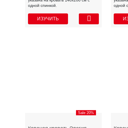
указана на кровать 140х200 см с
указана
одной спинкой.
одной 
ИЗУЧИТЬ
И
Sale 20%