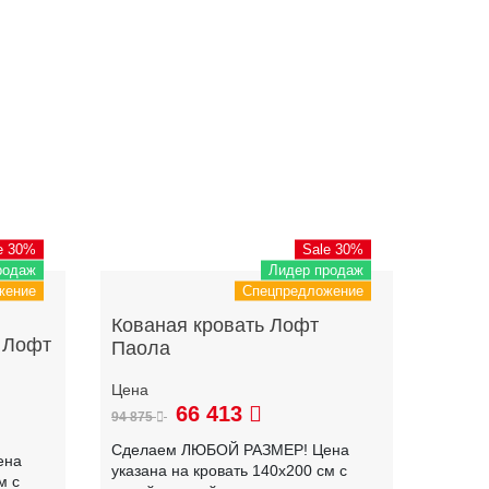
e 30%
Sale 30%
родаж
Лидер продаж
жение
Спецпредложение
Кованая кровать Лофт
 Лофт
Паола
66 413
94 875
Сделаем ЛЮБОЙ РАЗМЕР! Цена
ена
указана на кровать 140х200 см с
м с