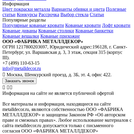
Информация
Цвет покраски металла
Варианты обивки и цвета
Полезные
статьи
Конкурсы
Рассрочка
Выбор стекла
Статьи
Популярные разделы
Популярные кованые кровати
Кованые кровати
Лофт кровати
Кованые диваны
Кованые столики
Кованые банкетки
Кованые вешалки
Кованые прихожие
ООО «ФАБРИКА МЕТАЛЛДЕКОР»
ОГРН 1217800203697, Юридический адрес:196128, г. Санкт-
Петербург, ул. Варшавская д. 3, 3 этаж, секция 315 (корпус
III).
+7 (499) 110-63-15
info@metalldecor.ru
Москва, Шенкурский проезд, д. 3Б, эт. 4, офис 422.
Заказать звонок
Информация на сайте не является публичной офертой
Все материалы и информация, находящиеся на сайте
metalldecor.ru, являются собственностью ООО «ФАБРИКА
МЕТАЛЛДЕКОР» и защищены Законом РФ «Об авторском
праве и смежных правах». Любое использование материалов с
сайта metalldecor.ru допускается только с письменного
согласия ООО «ФАБРИКА МЕТАЛЛДЕКОР»