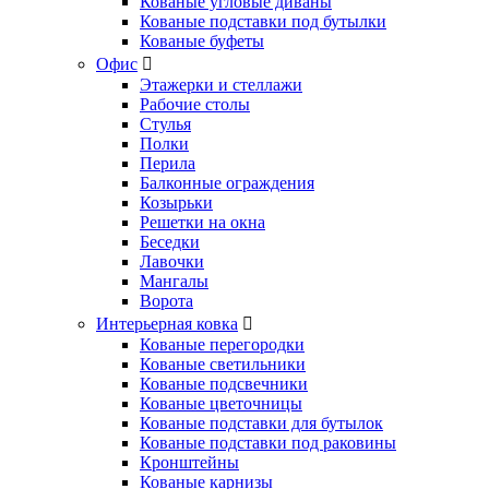
Кованые угловые диваны
Кованые подставки под бутылки
Кованые буфеты
Офис
Этажерки и стеллажи
Рабочие столы
Стулья
Полки
Перила
Балконные ограждения
Козырьки
Решетки на окна
Беседки
Лавочки
Мангалы
Ворота
Интерьерная ковка
Кованые перегородки
Кованые светильники
Кованые подсвечники
Кованые цветочницы
Кованые подставки для бутылок
Кованые подставки под раковины
Кронштейны
Кованые карнизы