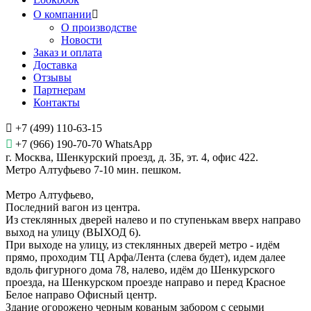
О компании
О производстве
Новости
Заказ и оплата
Доставка
Отзывы
Партнерам
Контакты
+7 (499) 110-63-15
+7 (966) 190-70-70 WhatsApp
г. Москва, Шенкурский проезд, д. 3Б, эт. 4, офис 422.
Метро Алтуфьево 7-10 мин. пешком.
Метро Алтуфьево,
Последний вагон из центра.
Из стеклянных дверей налево и по ступенькам вверх направо
выход на улицу (ВЫХОД 6).
При выходе на улицу, из стеклянных дверей метро - идём
прямо, проходим ТЦ Арфа/Лента (слева будет), идем далее
вдоль фигурного дома 78, налево, идём до Шенкурского
проезда, на Шенкурском проезде направо и перед Красное
Белое направо Офисный центр.
Здание огорожено черным кованым забором с серыми