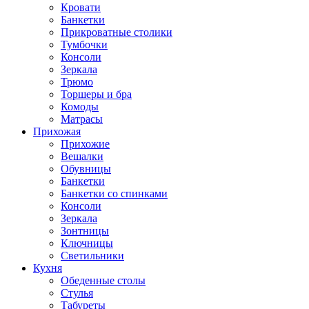
Кровати
Банкетки
Прикроватные столики
Тумбочки
Консоли
Зеркала
Трюмо
Торшеры и бра
Комоды
Матрасы
Прихожая
Прихожие
Вешалки
Обувницы
Банкетки
Банкетки со спинками
Консоли
Зеркала
Зонтницы
Ключницы
Светильники
Кухня
Обеденные столы
Стулья
Табуреты