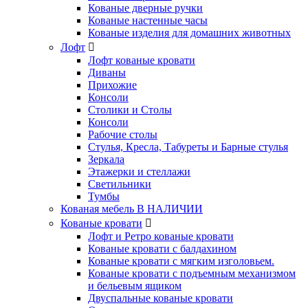
Кованые дверные ручки
Кованые настенные часы
Кованые изделия для домашних животных
Лофт
Лофт кованые кровати
Диваны
Прихожие
Консоли
Столики и Столы
Консоли
Рабочие столы
Стулья, Кресла, Табуреты и Барные стулья
Зеркала
Этажерки и стеллажи
Светильники
Тумбы
Кованая мебель В НАЛИЧИИ
Кованые кровати
Лофт и Ретро кованые кровати
Кованые кровати с балдахином
Кованые кровати с мягким изголовьем.
Кованые кровати с подъемным механизмом
и бельевым ящиком
Двуспальные кованые кровати