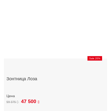
Sale 20%
Зонтница Лоза
47 500
59 375