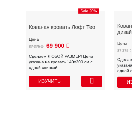
Sale 20%
Кован
Кованая кровать Лофт Тео
дизай
69 900
87 375
87 375
Сделаем ЛЮБОЙ РАЗМЕР! Цена
Сдела
указана на кровать 140х200 см с
указана
одной спинкой.
одной 
ИЗУЧИТЬ
И