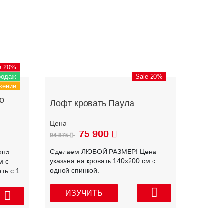
e 20%
родаж
Sale 20%
жение
о
Лофт кровать Паула
75 900
94 875
Сделаем ЛЮБОЙ РАЗМЕР! Цена
ена
указана на кровать 140х200 см с
м с
одной спинкой.
ть с 1
ИЗУЧИТЬ