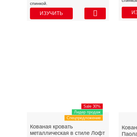
спинкой
спинкой.
И
ИЗУЧИТЬ
Sale 30%
Лидер продаж
Спецпредложение
Кованая кровать
Кован
металлическая в стиле Лофт
Паол