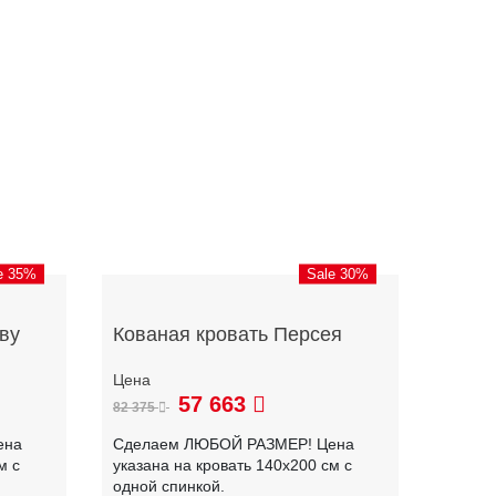
e 35%
Sale 30%
ву
Кованая кровать Персея
57 663
82 375
ена
Сделаем ЛЮБОЙ РАЗМЕР! Цена
м с
указана на кровать 140х200 см с
одной спинкой.