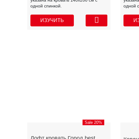
указана на кровать 140х200 см с
указана
одной спинкой.
одной 
ИЗУЧИТЬ
И
Sale 20%
Лофт кровать Город best