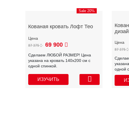
Sale 20%
Кован
Кованая кровать Лофт Тео
дизай
69 900
87 375
87 375
Сделаем ЛЮБОЙ РАЗМЕР! Цена
Сдела
указана на кровать 140х200 см с
указана
одной спинкой.
одной 
ИЗУЧИТЬ
И