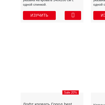
указана на кровать 140х200 см с
указана
одной спинкой.
одной 
ИЗУЧИТЬ
И
Sale 20%
Лофт кровать Город best