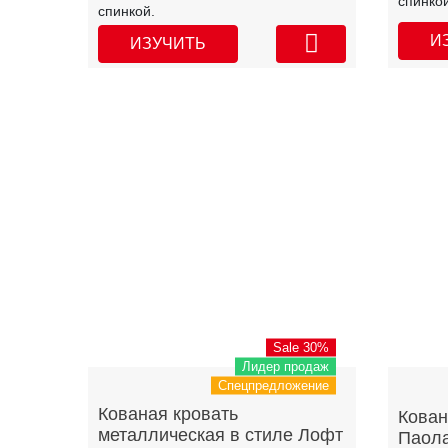
спинкой
спинкой.
И
ИЗУЧИТЬ
Sale 30%
Лидер продаж
Спецпредложение
Кованая кровать
Кован
металлическая в стиле Лофт
Паол