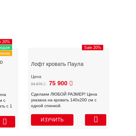
e 20%
родаж
Sale 20%
жение
о
Лофт кровать Паула
75 900
94 875
Сделаем ЛЮБОЙ РАЗМЕР! Цена
ена
указана на кровать 140х200 см с
м с
одной спинкой.
ть с 1
ИЗУЧИТЬ