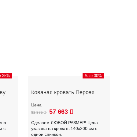
e 35%
Sale 30%
ву
Кованая кровать Персея
57 663
82 375
ена
Сделаем ЛЮБОЙ РАЗМЕР! Цена
м с
указана на кровать 140х200 см с
одной спинкой.