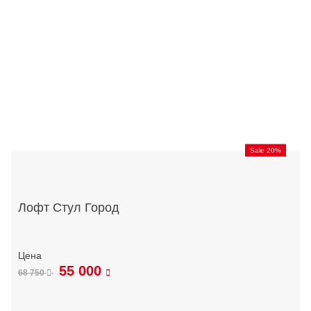
Sale 20%
Лофт Стул Город
55 000
68 750