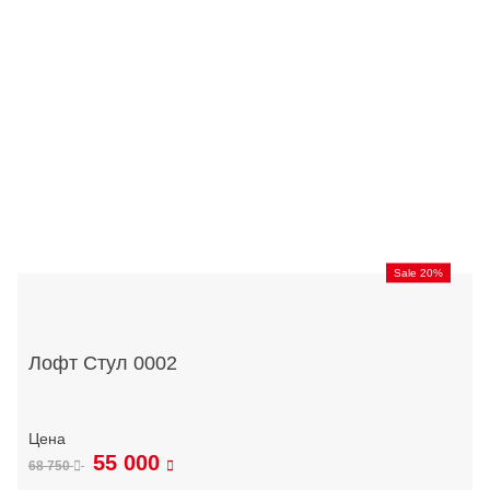
Sale 20%
Лофт Стул 0002
55 000
68 750