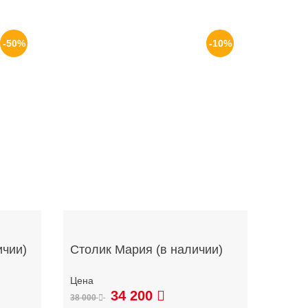
-50%
-10%
ичии)
Столик Мария (в наличии)
34 200
38 000