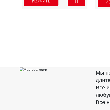
ИЗУЧИТЬ
И
Мы не
длите
Все и
любу
Все н