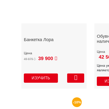
Обувн
Банкетка Лора
налич
42 5
39 900
49 875
Цена у
являет
ИЗУЧИТЬ
И
-10%