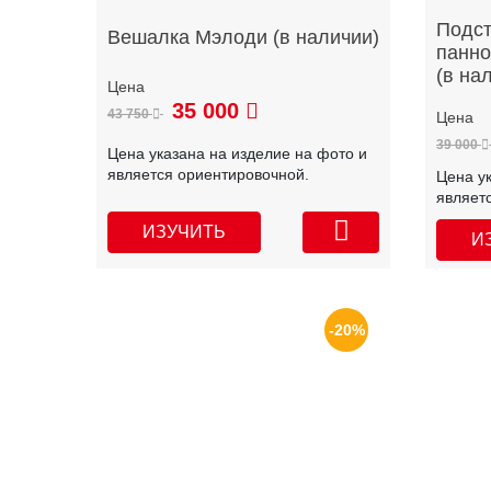
Подст
Вешалка Мэлоди (в наличии)
панно
(в на
35 000
43 750
39 000
Цена указана на изделие на фото и
является ориентировочной.
Цена у
являет
ИЗУЧИТЬ
И
-20%