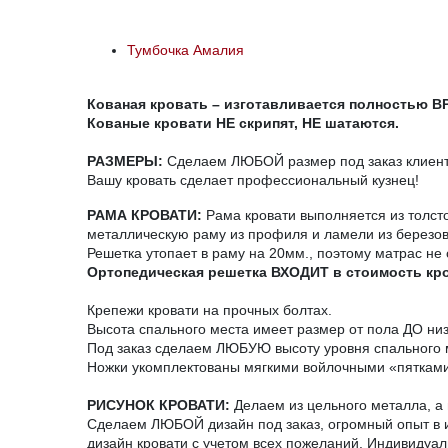
Тумбочка Амалия
Кованая кровать – изготавливается полностью 
Кованые кровати НЕ скрипят, НЕ шатаются.
РАЗМЕРЫ:
Сделаем ЛЮБОЙ размер под заказ клиента
Вашу кровать сделает профессиональный кузнец!
РАМА КРОВАТИ:
Рама кровати выполняется из толст
металлическую раму из профиля и ламели из березо
Решетка утопает в раму на 20мм., поэтому матрас не 
Ортопедическая решетка ВХОДИТ в стоимость кр
Крепежи кровати на прочных болтах.
Высота спального места имеет размер от пола ДО ни
Под заказ сделаем ЛЮБУЮ высоту уровня спального 
Ножки укомплектованы мягкими войлочными «пятками
РИСУНОК КРОВАТИ:
Делаем из цельного металла, а н
Сделаем ЛЮБОЙ дизайн под заказ, огромный опыт в и
дизайн кровати с учетом всех пожеланий. Индивидуал