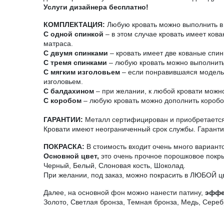
Услуги дизайнера бесплатно!
КОМПЛЕКТАЦИЯ:
Любую кровать можно выполнить в 
С одной спинкой
– в этом случае кровать имеет ков
матраса.
С двумя спинками
– кровать имеет две кованые спин
С тремя спинками
– любую кровать можно выполнить 
С мягким изголовьем
– если понравившаяся модель н
изголовьем.
С балдахином
– при желании, к любой кровати можно
С коробом
– любую кровать можно дополнить короб
ГАРАНТИИ:
Металл сертифицирован и приобретается 
Кровати имеют неограниченный срок службы. Гарантия
ПОКРАСКА:
В стоимость входит очень много вариант
Основной цвет,
это очень прочное порошковое покры
Черный, Белый, Слоновая кость, Шоколад.
При желании, под заказ, можно покрасить в ЛЮБОЙ ц
Далее, на основной фон можно нанести патину,
эффе
Золото, Светлая бронза, Темная бронза, Медь, Сереб