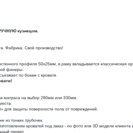
ВРУЧНУЮ кузнецом.
. Фабрика. Своё производство!
остенного профиля 50х25мм, в раму вкладывается классическая ор
вой фанеры.
съезжает по бокам с кровати.
овати!
за матраса на выбор 280мм или 330мм.
места.
» для защиты поверхности пола от повреждений.
е из тонких трубочек.
зготовлении кроватей под заказ - по фото или 3D модели клиента
ьный проект.