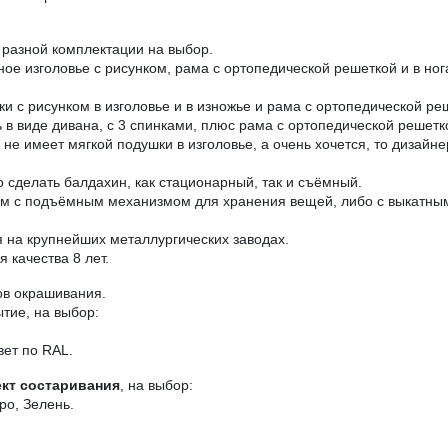
разной комплектации на выбор.
аное изголовье с рисунком, рама с ортопедической решеткой и в н
ки с рисунком в изголовье и в изножье и рама с ортопедической ре
в виде дивана, с 3 спинками, плюс рама с ортопедической решетк
е имеет мягкой подушки в изголовье, а очень хочется, то дизайне
 сделать балдахин, как стационарный, так и съёмный.
ом с подъёмным механизмом для хранения вещей, либо с выкатны
на крупнейших металлургических заводах.
 качества 8 лет.
ов окрашивания.
тие, на выбор:
вет по RAL.
кт состаривания
, на выбор:
ро, Зелень.