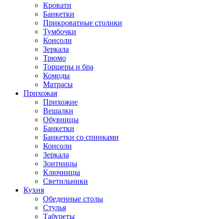
Кровати
Банкетки
Прикроватные столики
Тумбочки
Консоли
Зеркала
Трюмо
Торшеры и бра
Комоды
Матрасы
Прихожая
Прихожие
Вешалки
Обувницы
Банкетки
Банкетки со спинками
Консоли
Зеркала
Зонтницы
Ключницы
Светильники
Кухня
Обеденные столы
Стулья
Табуреты