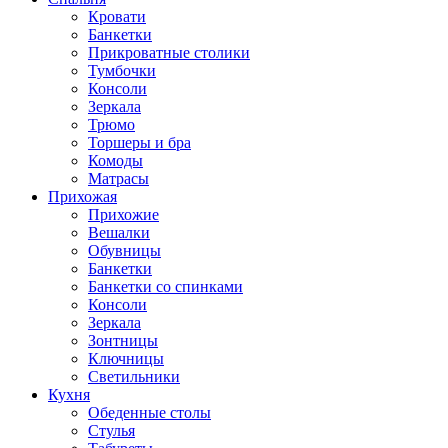
Кровати
Банкетки
Прикроватные столики
Тумбочки
Консоли
Зеркала
Трюмо
Торшеры и бра
Комоды
Матрасы
Прихожая
Прихожие
Вешалки
Обувницы
Банкетки
Банкетки со спинками
Консоли
Зеркала
Зонтницы
Ключницы
Светильники
Кухня
Обеденные столы
Стулья