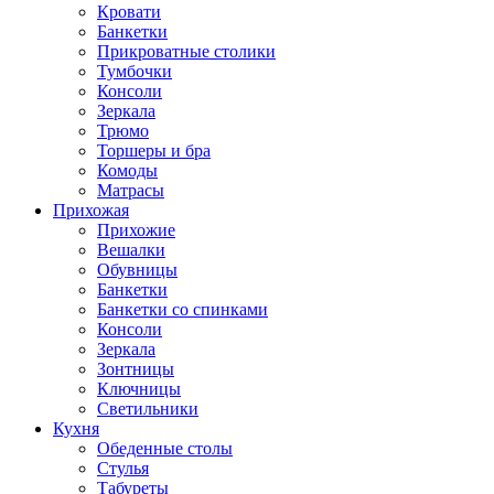
Кровати
Банкетки
Прикроватные столики
Тумбочки
Консоли
Зеркала
Трюмо
Торшеры и бра
Комоды
Матрасы
Прихожая
Прихожие
Вешалки
Обувницы
Банкетки
Банкетки со спинками
Консоли
Зеркала
Зонтницы
Ключницы
Светильники
Кухня
Обеденные столы
Стулья
Табуреты