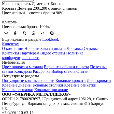
Кованая кровать Деметра + Консоль
Кровать Деметра 200х200 с одной спинкой.
Цвет черный + светлая бронза 90%.
Консоль.
Цвет: светлая бронза 100%.
Еще изделия в разделе
Lookbook
Клиентам
О компании
Новости
Заказ и оплата
Доставка
Отзывы
Контакты
Партнерам
Видео отзывы
Политика
конфиденциальности
Информация
Цвет покраски металла
Варианты обивки и цвета
Полезные
статьи
Конкурсы
Рассрочка
Выбор стекла
Статьи
Популярные разделы
Популярные кованые кровати
Кованые кровати
Лофт кровати
Кованые диваны
Кованые столики
Кованые банкетки
Кованые вешалки
Кованые прихожие
ООО «ФАБРИКА МЕТАЛЛДЕКОР»
ОГРН 1217800203697, Юридический адрес:196128, г. Санкт-
Петербург, ул. Варшавская д. 3, 3 этаж, секция 315 (корпус
III).
+7 (499) 110-63-15