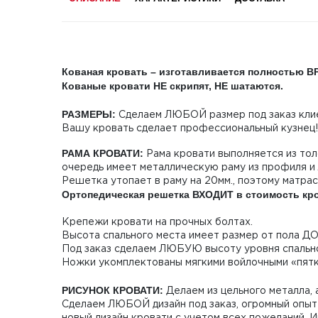
Кованая кровать – изготавливается полностью 
Кованые кровати НЕ скрипят, НЕ шатаются.
РАЗМЕРЫ:
Сделаем ЛЮБОЙ размер под заказ клие
Вашу кровать сделает профессиональный кузнец!
РАМА КРОВАТИ:
Рама кровати выполняется из то
очередь имеет металлическую раму из профиля и
Решетка утопает в раму на 20мм., поэтому матрас
Ортопедическая решетка ВХОДИТ в стоимость кр
Крепежи кровати на прочных болтах.
Высота спального места имеет размер от пола ДО
Под заказ сделаем ЛЮБУЮ высоту уровня спально
Ножки укомплектованы мягкими войлочными «пятк
РИСУНОК КРОВАТИ:
Делаем из цельного металла, а
Сделаем ЛЮБОЙ дизайн под заказ, огромный опыт 
новый дизайн кровати с учетом всех пожеланий. 