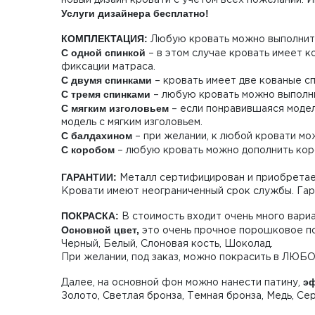
Услуги дизайнера бесплатно!
КОМПЛЕКТАЦИЯ:
Любую кровать можно выполнить
С одной спинкой
– в этом случае кровать имеет к
фиксации матраса.
С двумя спинками
– кровать имеет две кованые сп
С тремя спинками
– любую кровать можно выполнит
С мягким изголовьем
– если понравившаяся модель
модель с мягким изголовьем.
С балдахином
– при желании, к любой кровати мож
С коробом
– любую кровать можно дополнить коро
ГАРАНТИИ:
Металл сертифицирован и приобретает
Кровати имеют неограниченный срок службы. Гар
ПОКРАСКА:
В стоимость входит очень много вари
Основной цвет,
это очень прочное порошковое по
Черный, Белый, Слоновая кость, Шоколад.
При желании, под заказ, можно покрасить в ЛЮБ
эф
Далее, на основной фон можно нанести патину,
Золото, Светлая бронза, Темная бронза, Медь, Се