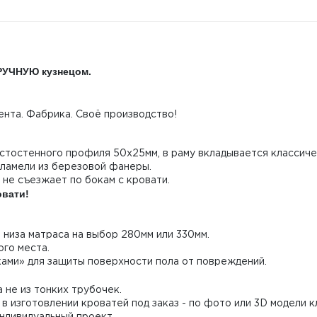
ВРУЧНУЮ кузнецом.
нта. Фабрика. Своё производство!
лстостенного профиля 50х25мм, в раму вкладывается классич
 ламели из березовой фанеры.
 не съезжает по бокам с кровати.
овати!
 низа матраса на выбор 280мм или 330мм.
го места.
ами» для защиты поверхности пола от повреждений.
 не из тонких трубочек.
в изготовлении кроватей под заказ - по фото или 3D модели 
Индивидуальный проект.