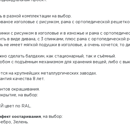
 в разной комплектации на выбор.
ованое изголовье с рисунком, рама с ортопедической решетко
инки с рисунком в изголовье и в изножье и рама с ортопедич
ь в виде дивана, с 3 спинками, плюс рама с ортопедической 
 не имеет мягкой подушки в изголовье, а очень хочется, то 
но сделать балдахин, как стационарный, так и съёмный.
бом с подъёмным механизмом для хранения вещей, либо с вы
ся на крупнейших металлургических заводах.
антия качества 8 лет.
антов окрашивания.
крытие, на выбор:
ОЙ цвет по RAL.
фект состаривания
, на выбор:
ребро, Зелень.