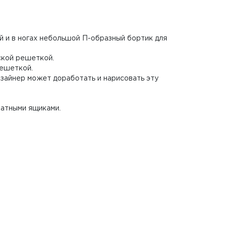
й и в ногах небольшой П-образный бортик для
еской решеткой.
решеткой.
дизайнер может доработать и нарисовать эту
катными ящиками.