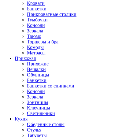
Кровати
Банкетки
Прикроватные столики
Тумбочки
Консоли
Зеркала
Трюмо
Торшеры и бра
Комоды
Матрасы
Прихожая
Прихожие
Вешалки
Обувницы
Банкетки
Банкетки со спинками
Консоли
Зеркала
Зонтницы
Ключницы
Светильники
Кухня
Обеденные столы
Стулья
Табуреты