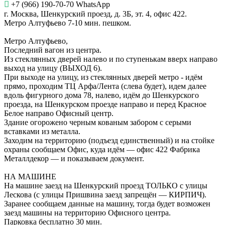
+7 (966) 190-70-70 WhatsApp
г. Москва, Шенкурский проезд, д. 3Б, эт. 4, офис 422.
Метро Алтуфьево 7-10 мин. пешком.
Метро Алтуфьево,
Последний вагон из центра.
Из стеклянных дверей налево и по ступенькам вверх направо
выход на улицу (ВЫХОД 6).
При выходе на улицу, из стеклянных дверей метро - идём
прямо, проходим ТЦ Арфа/Лента (слева будет), идем далее
вдоль фигурного дома 78, налево, идём до Шенкурского
проезда, на Шенкурском проезде направо и перед Красное
Белое направо Офисный центр.
Здание огорожено черным кованым забором с серыми
вставками из металла.
Заходим на территорию (подъезд единственный) и на стойке
охраны сообщаем Офис, куда идём — офис 422 Фабрика
Металлдекор — и показываем документ.
НА МАШИНЕ
На машине заезд на Шенкурский проезд ТОЛЬКО с улицы
Лескова (с улицы Пришвина заезд запрещён — КИРПИЧ).
Заранее сообщаем данные на машину, тогда будет возможен
заезд машины на территорию Офисного центра.
Парковка бесплатно 30 мин.