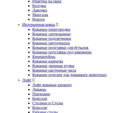
Решетки на окна
Беседки
Лавочки
Мангалы
Ворота
Интерьерная ковка
Кованые перегородки
Кованые светильники
Кованые подсвечники
Кованые цветочницы
Кованые подставки для бутылок
Кованые подставки под раковины
Кронштейны
Кованые карнизы
Кованые дверные ручки
Кованые настенные часы
Кованые изделия для домашних животных
Лофт
Лофт кованые кровати
Диваны
Прихожие
Консоли
Столики и Столы
Консоли
Рабочие столы