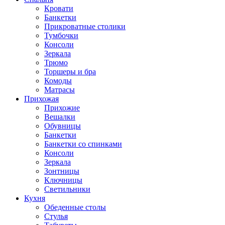
Кровати
Банкетки
Прикроватные столики
Тумбочки
Консоли
Зеркала
Трюмо
Торшеры и бра
Комоды
Матрасы
Прихожая
Прихожие
Вешалки
Обувницы
Банкетки
Банкетки со спинками
Консоли
Зеркала
Зонтницы
Ключницы
Светильники
Кухня
Обеденные столы
Стулья