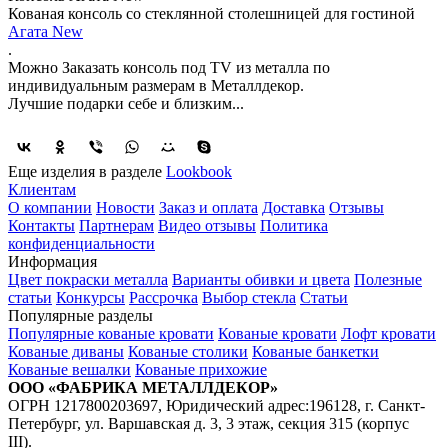
Кованая консоль со стеклянной столешницей для гостиной
Агата New
.
Можно Заказать консоль под TV из металла по
индивидуальным размерам в Металлдекор.
Лучшие подарки себе и близким...
Еще изделия в разделе
Lookbook
Клиентам
О компании
Новости
Заказ и оплата
Доставка
Отзывы
Контакты
Партнерам
Видео отзывы
Политика
конфиденциальности
Информация
Цвет покраски металла
Варианты обивки и цвета
Полезные
статьи
Конкурсы
Рассрочка
Выбор стекла
Статьи
Популярные разделы
Популярные кованые кровати
Кованые кровати
Лофт кровати
Кованые диваны
Кованые столики
Кованые банкетки
Кованые вешалки
Кованые прихожие
ООО «ФАБРИКА МЕТАЛЛДЕКОР»
ОГРН 1217800203697, Юридический адрес:196128, г. Санкт-
Петербург, ул. Варшавская д. 3, 3 этаж, секция 315 (корпус
III).