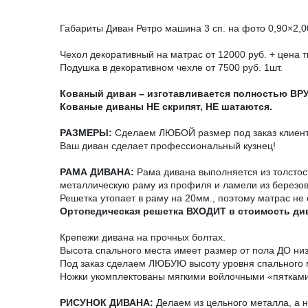
Габариты Диван Ретро машина 3 сп. на фото 0,90×2,0
Чехол декоративный на матрас от 12000 руб. + цена т
Подушка в декоративном чехле от 7500 руб. 1шт.
Кованый диван – изготавливается полностью ВР
Кованые диваны НЕ скрипят, НЕ шатаются.
РАЗМЕРЫ:
Сделаем ЛЮБОЙ размер под заказ клиента
Ваш диван сделает профессиональный кузнец!
РАМА ДИВАНА:
Рама дивана выполняется из толстос
металлическую раму из профиля и ламели из березо
Решетка утопает в раму на 20мм., поэтому матрас не
Ортопедическая решетка ВХОДИТ в стоимость ди
Крепежи дивана на прочных болтах.
Высота спального места имеет размер от пола ДО ни
Под заказ сделаем ЛЮБУЮ высоту уровня спального 
Ножки укомплектованы мягкими войлочными «пятками
РИСУНОК ДИВАНА:
Делаем из цельного металла, а не