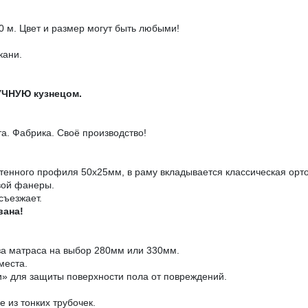
0 м. Цвет и размер могут быть любыми!
кани.
УЧНУЮ кузнецом.
. Фабрика. Своё производство!
тенного профиля 50х25мм, в раму вкладывается классическая орто
вой фанеры.
 съезжает.
вана!
за матраса на выбор 280мм или 330мм.
места.
» для защиты поверхности пола от повреждений.
 из тонких трубочек.