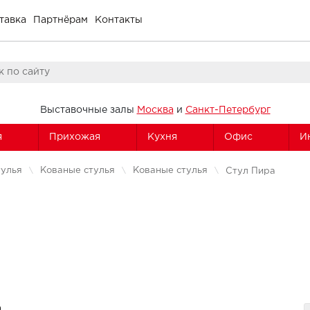
тавка
Партнёрам
Контакты
Выставочные залы
Москва
и
Санкт-Петербург
я
Прихожая
Кухня
Офис
И
тулья
Кованые стулья
Кованые стулья
Стул Пира