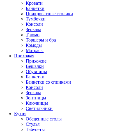
Кровати
Банкетки
Прикроватные столики
Тумбочки
Консоли
Зеркала
Трюмо
Торшеры и бра
Комоды
Матрасы
Прихожая
Прихожие
Вешалки
Обувницы
Банкетки
Банкетки со спинками
Консоли
Зеркала
Зонтницы
Ключницы
Светильники
Кухня
Обеденные столы
Стулья
Табуреты