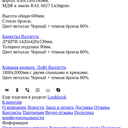
корпус 450х350х180мм.
МДФ в эмали RAL 6027 Lichtgrun.
Высота общая 600мм.
Стекло бронза.
Цвет металла: Черный + темная бронза 80%
Банкетка Валлетта
Д*Ш*В 1420х420х530мм.
Толщина подушки 90мм.
Цвет металла: Черный + темная бронза 80%.
Кованая к
ровать Лофт Валлетта
1800х2000мм с двумя спинками и крюками.
Цвет металла: Черный + темная бронза 80%.
Еще изделия в разделе
Lookbook
Клиентам
О компании
Новости
Заказ и оплата
Доставка
Отзывы
Контакты
Партнерам
Видео отзывы
Политика
конфиденциальности
Информация
Цвет покраски металла
Варианты обивки и цвета
Полезные