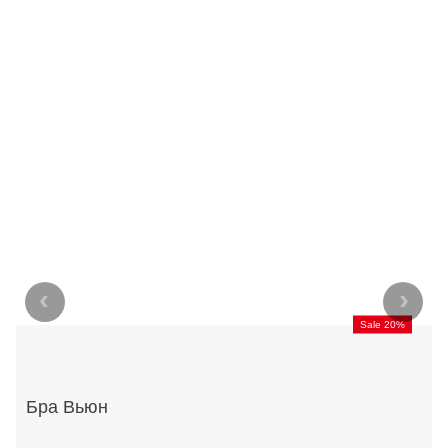
‹
›
Sale 20%
Бра Вьюн