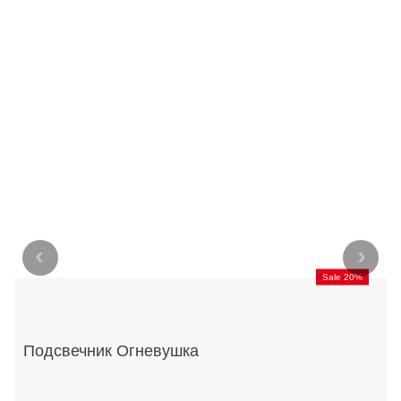
‹
›
Sale 20%
Подсвечник Огневушка