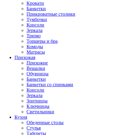
Кровати
Банкетки
Прикроватные столики
Тумбочки
Консоли
Зеркала
Трюмо
Торшеры и бра
Комоды
Матрасы
Прихожая
Прихожие
Вешалки
Обувницы
Банкетки
Банкетки со спинками
Консоли
Зеркала
Зонтницы
Ключницы
Светильники
Кухня
Обеденные столы
Стулья
Табуреты