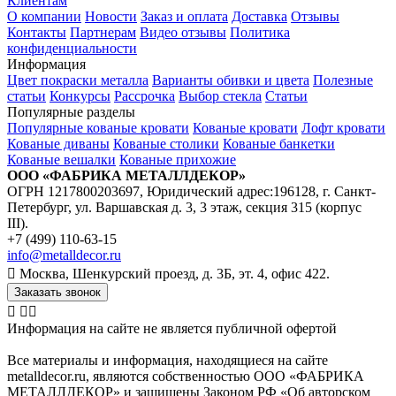
Клиентам
О компании
Новости
Заказ и оплата
Доставка
Отзывы
Контакты
Партнерам
Видео отзывы
Политика
конфиденциальности
Информация
Цвет покраски металла
Варианты обивки и цвета
Полезные
статьи
Конкурсы
Рассрочка
Выбор стекла
Статьи
Популярные разделы
Популярные кованые кровати
Кованые кровати
Лофт кровати
Кованые диваны
Кованые столики
Кованые банкетки
Кованые вешалки
Кованые прихожие
ООО «ФАБРИКА МЕТАЛЛДЕКОР»
ОГРН 1217800203697, Юридический адрес:196128, г. Санкт-
Петербург, ул. Варшавская д. 3, 3 этаж, секция 315 (корпус
III).
+7 (499) 110-63-15
info@metalldecor.ru
Москва, Шенкурский проезд, д. 3Б, эт. 4, офис 422.
Заказать звонок
Информация на сайте не является публичной офертой
Все материалы и информация, находящиеся на сайте
metalldecor.ru, являются собственностью ООО «ФАБРИКА
МЕТАЛЛДЕКОР» и защищены Законом РФ «Об авторском