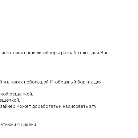
клиента или наши дизайнеры разработают для Вас
й и в ногах небольшой П-образный бортик для
еской решеткой.
решеткой.
дизайнер может доработать и нарисовать эту
катными ящиками.