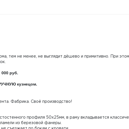
рма, тем не менее, не выглядит дёшево и примитивно. При это
ок.
 000 руб.
ВРУЧНУЮ кузнецом.
нта. Фабрика. Своё производство!
лстостенного профиля 50х25мм, в раму вкладывается классич
 ламели из березовой фанеры.
 не съезжает по бокам с кровати.