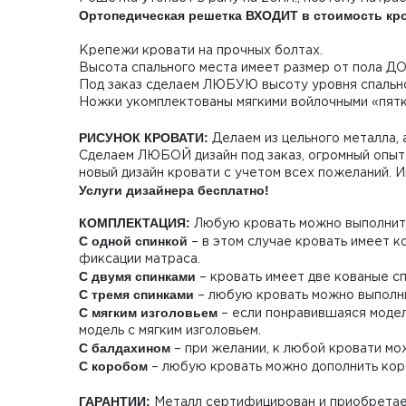
Ортопедическая решетка ВХОДИТ в стоимость кр
Крепежи кровати на прочных болтах.
Высота спального места имеет размер от пола ДО
Под заказ сделаем ЛЮБУЮ высоту уровня спально
Ножки укомплектованы мягкими войлочными «пятк
РИСУНОК КРОВАТИ:
Делаем из цельного металла, а
Сделаем ЛЮБОЙ дизайн под заказ, огромный опыт 
новый дизайн кровати с учетом всех пожеланий. 
Услуги дизайнера бесплатно!
КОМПЛЕКТАЦИЯ:
Любую кровать можно выполнить
С одной спинкой
– в этом случае кровать имеет к
фиксации матраса.
С двумя спинками
– кровать имеет две кованые сп
С тремя спинками
– любую кровать можно выполнит
С мягким изголовьем
– если понравившаяся модель
модель с мягким изголовьем.
С балдахином
– при желании, к любой кровати мож
С коробом
– любую кровать можно дополнить коро
ГАРАНТИИ:
Металл сертифицирован и приобретает