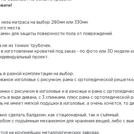
овати!
 низа матраса на выбор 280мм или 330мм.
го места.
ами» для защиты поверхности пола от повреждений.
 не из тонких трубочек.
в изготовлении кроватей под заказ - по фото или 3D модели 
Индивидуальный проект.
 в разной комплектации на выбор.
ованое изголовье с рисунком, рама с ортопедической решетко
инки с рисунком в изголовье и в изножье и рама с ортопедич
ь в виде дивана, с 3 спинками, плюс рама с ортопедической 
 не имеет мягкой подушки в изголовье, а очень хочется, то 
но сделать балдахин, как стационарный, так и съёмный.
бом с подъёмным механизмом для хранения вещей, либо с вы
ся на крупнейших металлургических заводах.