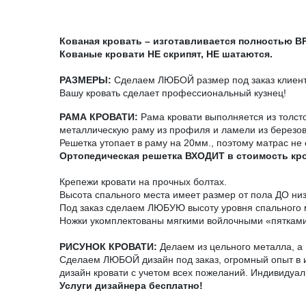
Кованая кровать – изготавливается полностью 
Кованые кровати НЕ скрипят, НЕ шатаются.
РАЗМЕРЫ:
Сделаем ЛЮБОЙ размер под заказ клиента
Вашу кровать сделает профессиональный кузнец!
РАМА КРОВАТИ:
Рама кровати выполняется из толст
металлическую раму из профиля и ламели из березо
Решетка утопает в раму на 20мм., поэтому матрас не 
Ортопедическая решетка ВХОДИТ в стоимость кр
Крепежи кровати на прочных болтах.
Высота спального места имеет размер от пола ДО ни
Под заказ сделаем ЛЮБУЮ высоту уровня спального 
Ножки укомплектованы мягкими войлочными «пятками
РИСУНОК КРОВАТИ:
Делаем из цельного металла, а н
Сделаем ЛЮБОЙ дизайн под заказ, огромный опыт в и
дизайн кровати с учетом всех пожеланий. Индивидуал
Услуги дизайнера бесплатно!