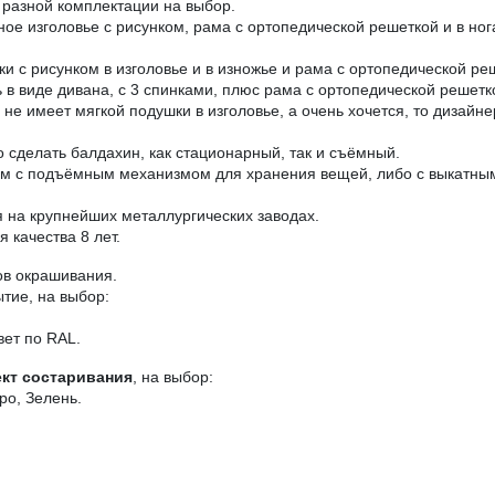
разной комплектации на выбор.
аное изголовье с рисунком, рама с ортопедической решеткой и в н
ки с рисунком в изголовье и в изножье и рама с ортопедической ре
в виде дивана, с 3 спинками, плюс рама с ортопедической решетк
е имеет мягкой подушки в изголовье, а очень хочется, то дизайне
 сделать балдахин, как стационарный, так и съёмный.
ом с подъёмным механизмом для хранения вещей, либо с выкатны
на крупнейших металлургических заводах.
 качества 8 лет.
ов окрашивания.
тие, на выбор:
вет по RAL.
кт состаривания
, на выбор:
ро, Зелень.