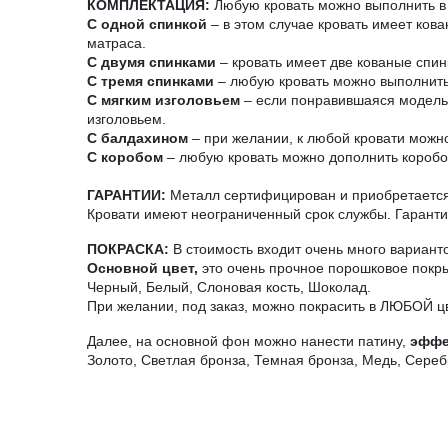
КОМПЛЕКТАЦИЯ:
Любую кровать можно выполнить в 
С одной спинкой
– в этом случае кровать имеет ков
матраса.
С двумя спинками
– кровать имеет две кованые спин
С тремя спинками
– любую кровать можно выполнить 
С мягким изголовьем
– если понравившаяся модель н
изголовьем.
С балдахином
– при желании, к любой кровати можно
С коробом
– любую кровать можно дополнить короб
ГАРАНТИИ:
Металл сертифицирован и приобретается 
Кровати имеют неограниченный срок службы. Гарантия
ПОКРАСКА:
В стоимость входит очень много вариант
Основной цвет,
это очень прочное порошковое покры
Черный, Белый, Слоновая кость, Шоколад.
При желании, под заказ, можно покрасить в ЛЮБОЙ ц
Далее, на основной фон можно нанести патину,
эффе
Золото, Светлая бронза, Темная бронза, Медь, Сереб