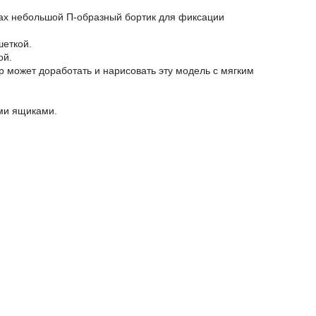
огах небольшой П-образный бортик для фиксации
шеткой.
ой.
р может доработать и нарисовать эту модель с мягким
ми ящиками.