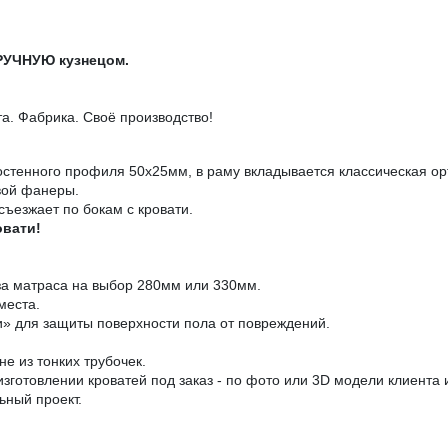
ВРУЧНУЮ кузнецом.
. Фабрика. Своё производство!
остенного профиля 50х25мм, в раму вкладывается классическая ор
вой фанеры.
съезжает по бокам с кровати.
овати!
за матраса на выбор 280мм или 330мм.
места.
» для защиты поверхности пола от повреждений.
е из тонких трубочек.
зготовлении кроватей под заказ - по фото или 3D модели клиента
ьный проект.