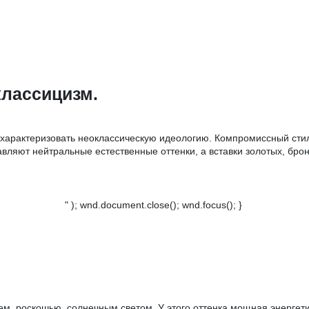
классицизм.
 охарактеризовать неоклассическую идеологию. Компромиссный сти
вляют нейтральные естественные оттенки, а вставки золотых, бро
" ); wnd.document.close(); wnd.focus(); }
м, роскошью, солнечным светом. У этого оттенка мощная энергети