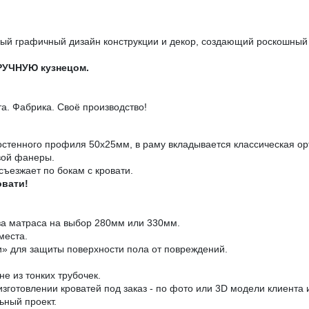
й графичный дизайн конструкции и декор, создающий роскошный 
ВРУЧНУЮ кузнецом.
. Фабрика. Своё производство!
остенного профиля 50х25мм, в раму вкладывается классическая ор
вой фанеры.
съезжает по бокам с кровати.
овати!
за матраса на выбор 280мм или 330мм.
места.
» для защиты поверхности пола от повреждений.
е из тонких трубочек.
зготовлении кроватей под заказ - по фото или 3D модели клиента
ьный проект.