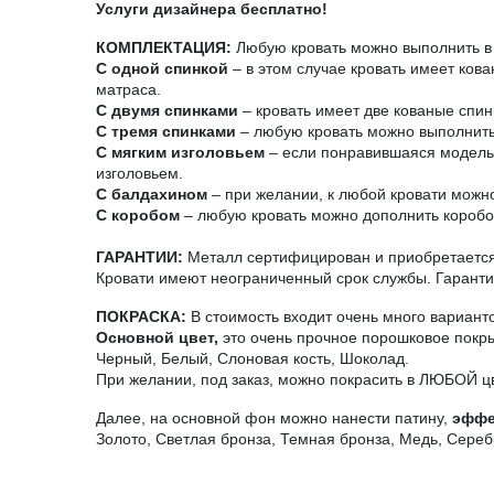
Услуги дизайнера бесплатно!
КОМПЛЕКТАЦИЯ:
Любую кровать можно выполнить в 
С одной спинкой
– в этом случае кровать имеет ков
матраса.
С двумя спинками
– кровать имеет две кованые спин
С тремя спинками
– любую кровать можно выполнить 
С мягким изголовьем
– если понравившаяся модель н
изголовьем.
С балдахином
– при желании, к любой кровати можно
С коробом
– любую кровать можно дополнить короб
ГАРАНТИИ:
Металл сертифицирован и приобретается 
Кровати имеют неограниченный срок службы. Гарантия
ПОКРАСКА:
В стоимость входит очень много вариант
Основной цвет,
это очень прочное порошковое покры
Черный, Белый, Слоновая кость, Шоколад.
При желании, под заказ, можно покрасить в ЛЮБОЙ ц
Далее, на основной фон можно нанести патину,
эффе
Золото, Светлая бронза, Темная бронза, Медь, Сереб