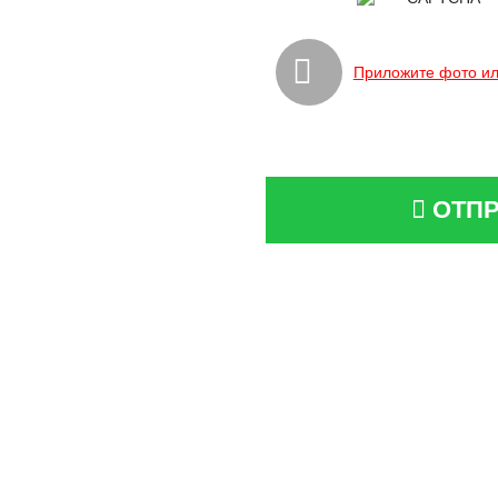
Приложите фото ил
ОТПР