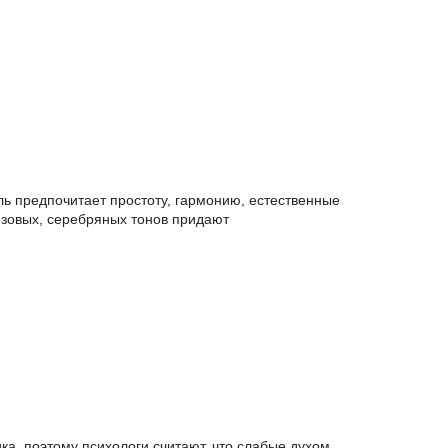
ль предпочитает простоту, гармонию, естественные
нзовых, серебряных тонов придают
ка, поэтому психологи считают, что слабые духом