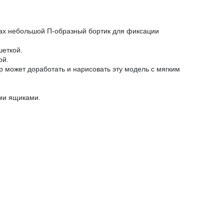
огах небольшой П-образный бортик для фиксации
шеткой.
ой.
р может доработать и нарисовать эту модель с мягким
ми ящиками.