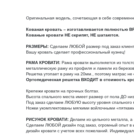
Оригинальная модель, сочетающая в себе современны
Кованая кровать – изготавливается полностью 
Кованые кровати НЕ скрипят, НЕ шатаются.
РАЗМЕРЫ:
Сделаем ЛЮБОЙ размер под заказ клиента
Вашу кровать сделает профессиональный кузнец!
РАМА КРОВАТИ:
Рама кровати выполняется из толст
металлическую раму из профиля и ламели из березо
Решетка утопает в раму на 20мм., поэтому матрас не 
Ортопедическая решетка ВХОДИТ в стоимость кр
Крепежи кровати на прочных болтах.
Высота спального места имеет размер от пола ДО ни
Под заказ сделаем ЛЮБУЮ высоту уровня спального 
Ножки укомплектованы мягкими войлочными «пятками
РИСУНОК КРОВАТИ:
Делаем из цельного металла, а н
Сделаем ЛЮБОЙ дизайн под заказ, огромный опыт в и
дизайн кровати с учетом всех пожеланий. Индивидуал