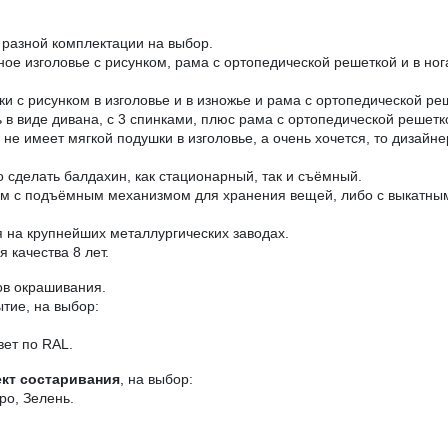
разной комплектации на выбор.
аное изголовье с рисунком, рама с ортопедической решеткой и в н
ки с рисунком в изголовье и в изножье и рама с ортопедической ре
в виде дивана, с 3 спинками, плюс рама с ортопедической решетк
е имеет мягкой подушки в изголовье, а очень хочется, то дизайне
 сделать балдахин, как стационарный, так и съёмный.
ом с подъёмным механизмом для хранения вещей, либо с выкатны
на крупнейших металлургических заводах.
 качества 8 лет.
ов окрашивания.
тие, на выбор:
вет по RAL.
кт состаривания
, на выбор:
ро, Зелень.