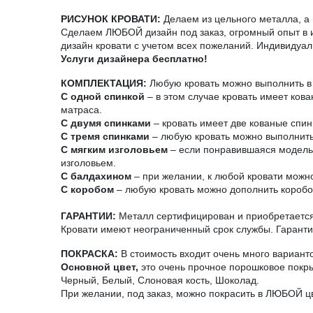
РИСУНОК КРОВАТИ:
Делаем из цельного металла, а н
Сделаем ЛЮБОЙ дизайн под заказ, огромный опыт в и
дизайн кровати с учетом всех пожеланий. Индивидуал
Услуги дизайнера бесплатно!
КОМПЛЕКТАЦИЯ:
Любую кровать можно выполнить в 
С одной спинкой
– в этом случае кровать имеет ков
матраса.
С двумя спинками
– кровать имеет две кованые спин
С тремя спинками
– любую кровать можно выполнить 
С мягким изголовьем
– если понравившаяся модель н
изголовьем.
С балдахином
– при желании, к любой кровати можно
С коробом
– любую кровать можно дополнить короб
ГАРАНТИИ:
Металл сертифицирован и приобретается 
Кровати имеют неограниченный срок службы. Гарантия
ПОКРАСКА:
В стоимость входит очень много вариант
Основной цвет,
это очень прочное порошковое покры
Черный, Белый, Слоновая кость, Шоколад.
При желании, под заказ, можно покрасить в ЛЮБОЙ ц