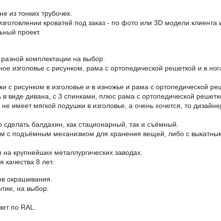
е из тонких трубочек.
зготовлении кроватей под заказ - по фото или 3D модели клиента
ьный проект.
разной комплектации на выбор.
аное изголовье с рисунком, рама с ортопедической решеткой и в н
ки с рисунком в изголовье и в изножье и рама с ортопедической ре
в виде дивана, с 3 спинками, плюс рама с ортопедической решетк
е имеет мягкой подушки в изголовье, а очень хочется, то дизайне
 сделать балдахин, как стационарный, так и съёмный.
ом с подъёмным механизмом для хранения вещей, либо с выкатны
на крупнейших металлургических заводах.
 качества 8 лет.
ов окрашивания.
тие, на выбор:
вет по RAL.