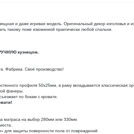
зящная и даже игривая модель. Оригинальный декор изголовья и из
тать такому ложе изюминкой практически любой спальни.
ВРУЧНУЮ кузнецом.
. Фабрика. Своё производство!
остенного профиля 50х25мм, в раму вкладывается классическая ор
вой фанеры.
съезжает по бокам с кровати.
овати!
за матраса на выбор 280мм или 330мм.
места.
» для защиты поверхности пола от повреждений.