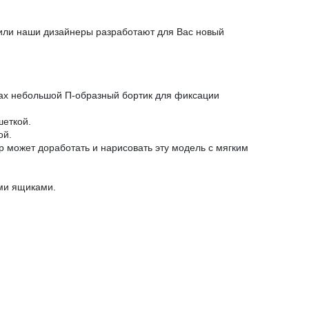
 или наши дизайнеры разработают для Вас новый
огах небольшой П-образный бортик для фиксации
шеткой.
ой.
р может доработать и нарисовать эту модель с мягким
ми ящиками.