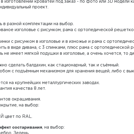
в изготовлении кроватей под заказ - по фото или 3D модели 
Индивидуальный проект.
 в разной комплектации на выбор.
ованое изголовье с рисунком, рама с ортопедической решетко
инки с рисунком в изголовье и в изножье и рама с ортопедич
ь в виде дивана, с 3 спинками, плюс рама с ортопедической 
 не имеет мягкой подушки в изголовье, а очень хочется, то 
но сделать балдахин, как стационарный, так и съёмный.
бом с подъёмным механизмом для хранения вещей, либо с вы
ся на крупнейших металлургических заводах.
антия качества 8 лет.
антов окрашивания.
крытие, на выбор:
ОЙ цвет по RAL.
фект состаривания
, на выбор:
ребро, Зелень.