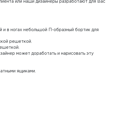
клиента или наши дизайнеры разработают для Вас
й и в ногах небольшой П-образный бортик для
еской решеткой.
решеткой.
дизайнер может доработать и нарисовать эту
катными ящиками.