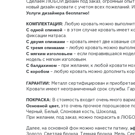
Сделаем ЛЮБОЙ дизайн под заказ, огромный опыт 
новый дизайн кровати с учетом всех пожеланий. 
Услуги дизайнера бесплатно!
КОМПЛЕКТАЦИЯ:
Любую кровать можно выполнить
С одной спинкой
– в этом случае кровать имеет к
фиксации матраса.
С двумя спинками
– кровать имеет две кованые сп
С тремя спинками
– любую кровать можно выполнит
С мягким изголовьем
– если понравившаяся модель
модель с мягким изголовьем.
С балдахином
– при желании, к любой кровати мож
С коробом
– любую кровать можно дополнить коро
ГАРАНТИИ:
Металл сертифицирован и приобретает
Кровати имеют неограниченный срок службы. Гар
ПОКРАСКА:
В стоимость входит очень много вари
Основной цвет,
это очень прочное порошковое по
Черный, Белый, Слоновая кость, Шоколад.
При желании, под заказ, можно покрасить в ЛЮБ
эф
Далее, на основной фон можно нанести патину,
Золото, Светлая бронза, Темная бронза, Медь, Се