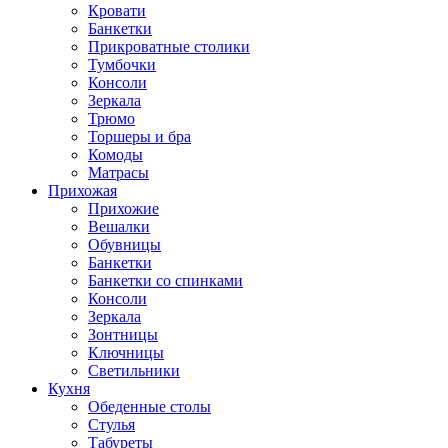
Кровати
Банкетки
Прикроватные столики
Тумбочки
Консоли
Зеркала
Трюмо
Торшеры и бра
Комоды
Матрасы
Прихожая
Прихожие
Вешалки
Обувницы
Банкетки
Банкетки со спинками
Консоли
Зеркала
Зонтницы
Ключницы
Светильники
Кухня
Обеденные столы
Стулья
Табуреты