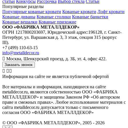
статьи
Конкурсы
Рассрочка
Выбор стекла
Статьи
Популярные разделы
Популярные кованые кровати
Кованые кровати
Лофт кровати
Кованые диваны
Кованые столики
Кованые банкетки
Кованые вешалки
Кованые прихожие
ООО «ФАБРИКА МЕТАЛЛДЕКОР»
ОГРН 1217800203697, Юридический адрес:196128, г. Санкт-
Петербург, ул. Варшавская д. 3, 3 этаж, секция 315 (корпус
III).
+7 (499) 110-63-15
info@metalldecor.ru
Москва, Шенкурский проезд, д. 3Б, эт. 4, офис 422.
Заказать звонок
Информация на сайте не является публичной офертой
Все материалы и информация, находящиеся на сайте
metalldecor.ru, являются собственностью ООО «ФАБРИКА
МЕТАЛЛДЕКОР» и защищены Законом РФ «Об авторском
праве и смежных правах». Любое использование материалов с
сайта metalldecor.ru допускается только с письменного
согласия ООО «ФАБРИКА МЕТАЛЛДЕКОР»
© ООО «ФАБРИКА МЕТАЛЛДЕКОР», 2005 - 2026