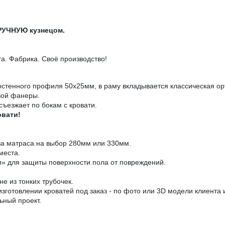
ВРУЧНУЮ кузнецом.
. Фабрика. Своё производство!
остенного профиля 50х25мм, в раму вкладывается классическая ор
вой фанеры.
съезжает по бокам с кровати.
овати!
за матраса на выбор 280мм или 330мм.
места.
» для защиты поверхности пола от повреждений.
е из тонких трубочек.
зготовлении кроватей под заказ - по фото или 3D модели клиента
ьный проект.