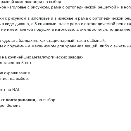
разной комплектации на выбор.
аное изголовье с рисунком, рама с ортопедической решеткой и в н
ки с рисунком в изголовье и в изножье и рама с ортопедической ре
в виде дивана, с 3 спинками, плюс рама с ортопедической решетк
е имеет мягкой подушки в изголовье, а очень хочется, то дизайне
 сделать балдахин, как стационарный, так и съёмный.
ом с подъёмным механизмом для хранения вещей, либо с выкатны
на крупнейших металлургических заводах.
 качества 8 лет.
ов окрашивания.
тие, на выбор:
вет по RAL.
кт состаривания
, на выбор:
ро, Зелень.