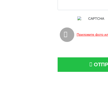
Приложите фото ил
ОТПР