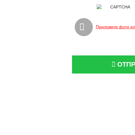
Приложите фото ил
ОТПР