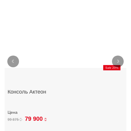
‹
›
Sale 20%
Консоль Актеон
79 900
99 875