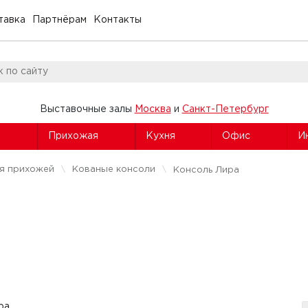
тавка
Партнёрам
Контакты
Выставочные залы
Москва
и
Санкт-Петербург
я
Прихожая
Кухня
Офис
И
ля прихожей
Кованые консоли
Консоль Лира