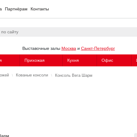
а
Партнёрам
Контакты
Выставочные залы
Москва
и
Санкт-Петербург
я
Прихожая
Кухня
Офис
хожей
Кованые консоли
Консоль Вега Шарм