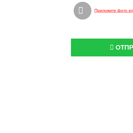
Приложите фото ил
ОТПР