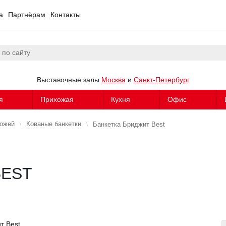
а
Партнёрам
Контакты
Выставочные залы
Москва
и
Санкт-Петербург
я
Прихожая
Кухня
Офис
хожей
Кованые банкетки
Банкетка Бриджит Best
BEST