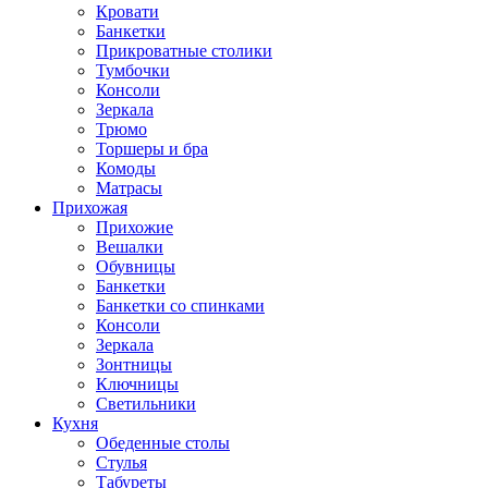
Кровати
Банкетки
Прикроватные столики
Тумбочки
Консоли
Зеркала
Трюмо
Торшеры и бра
Комоды
Матрасы
Прихожая
Прихожие
Вешалки
Обувницы
Банкетки
Банкетки со спинками
Консоли
Зеркала
Зонтницы
Ключницы
Светильники
Кухня
Обеденные столы
Стулья
Табуреты