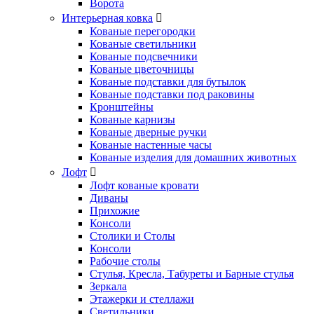
Ворота
Интерьерная ковка
Кованые перегородки
Кованые светильники
Кованые подсвечники
Кованые цветочницы
Кованые подставки для бутылок
Кованые подставки под раковины
Кронштейны
Кованые карнизы
Кованые дверные ручки
Кованые настенные часы
Кованые изделия для домашних животных
Лофт
Лофт кованые кровати
Диваны
Прихожие
Консоли
Столики и Столы
Консоли
Рабочие столы
Стулья, Кресла, Табуреты и Барные стулья
Зеркала
Этажерки и стеллажи
Светильники