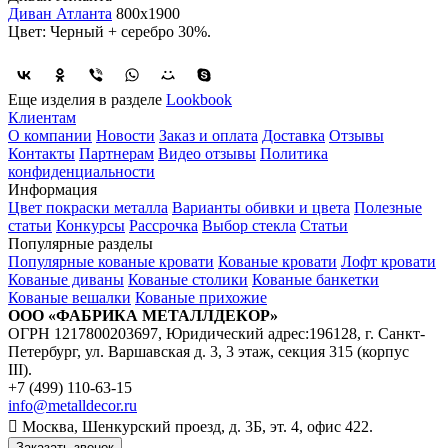
Диван Ат
ланта
800х1900
Цвет: Черный + серебро 30%.
Еще изделия в разделе
Lookbook
Клиентам
О компании
Новости
Заказ и оплата
Доставка
Отзывы
Контакты
Партнерам
Видео отзывы
Политика
конфиденциальности
Информация
Цвет покраски металла
Варианты обивки и цвета
Полезные
статьи
Конкурсы
Рассрочка
Выбор стекла
Статьи
Популярные разделы
Популярные кованые кровати
Кованые кровати
Лофт кровати
Кованые диваны
Кованые столики
Кованые банкетки
Кованые вешалки
Кованые прихожие
ООО «ФАБРИКА МЕТАЛЛДЕКОР»
ОГРН 1217800203697, Юридический адрес:196128, г. Санкт-
Петербург, ул. Варшавская д. 3, 3 этаж, секция 315 (корпус
III).
+7 (499) 110-63-15
info@metalldecor.ru
Москва, Шенкурский проезд, д. 3Б, эт. 4, офис 422.
Заказать звонок