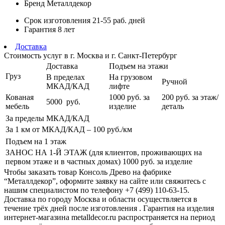
Бренд
Металлдекор
Срок изготовления
21-55 раб. дней
Гарантия
8 лет
Доставка
Стоимость услуг в г. Москва и г. Санкт-Петербург
Доставка
Подъем на этажи
Груз
В пределах
На грузовом
Ручной
МКАД/КАД
лифте
Кованая
1000
руб. за
200 руб.
за этаж/
5000
руб.
мебель
изделие
деталь
За пределы МКАД/КАД
За 1 км от МКАД/КАД – 100
руб./км
Подъем на 1 этаж
ЗАНОС НА 1-Й ЭТАЖ (для клиентов, проживающих на
первом этаже и в частных домах) 1000
руб. за изделие
Чтобы заказать товар Консоль Древо на фабрике
“Металлдекор”, оформите заявку на сайте или свяжитесь с
нашим специалистом по телефону +7 (499) 110-63-15.
Доставка по городу Москва и области осуществляется в
течение трёх дней после изготовления . Гарантия на изделия
интернет-магазина metalldecor.ru распространяется на период