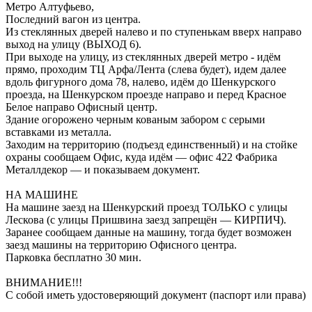
Метро Алтуфьево,
Последний вагон из центра.
Из стеклянных дверей налево и по ступенькам вверх направо
выход на улицу (ВЫХОД 6).
При выходе на улицу, из стеклянных дверей метро - идём
прямо, проходим ТЦ Арфа/Лента (слева будет), идем далее
вдоль фигурного дома 78, налево, идём до Шенкурского
проезда, на Шенкурском проезде направо и перед Красное
Белое направо Офисный центр.
Здание огорожено черным кованым забором с серыми
вставками из металла.
Заходим на территорию (подъезд единственный) и на стойке
охраны сообщаем Офис, куда идём — офис 422 Фабрика
Металлдекор — и показываем документ.
НА МАШИНЕ
На машине заезд на Шенкурский проезд ТОЛЬКО с улицы
Лескова (с улицы Пришвина заезд запрещён — КИРПИЧ).
Заранее сообщаем данные на машину, тогда будет возможен
заезд машины на территорию Офисного центра.
Парковка бесплатно 30 мин.
ВНИМАНИЕ!!!
С собой иметь удостоверяющий документ (паспорт или права)