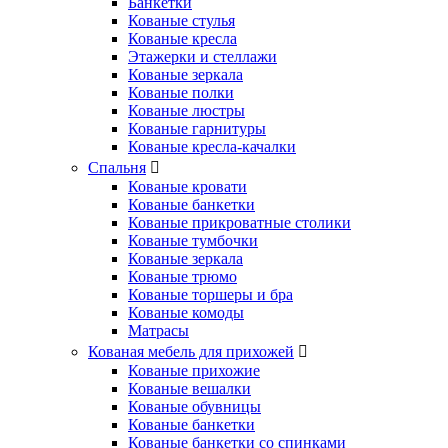
Банкетки
Кованые стулья
Кованые кресла
Этажерки и стеллажи
Кованые зеркала
Кованые полки
Кованые люстры
Кованые гарнитуры
Кованые кресла-качалки
Спальня
Кованые кровати
Кованые банкетки
Кованые прикроватные столики
Кованые тумбочки
Кованые зеркала
Кованые трюмо
Кованые торшеры и бра
Кованые комоды
Матрасы
Кованая мебель для прихожей
Кованые прихожие
Кованые вешалки
Кованые обувницы
Кованые банкетки
Кованые банкетки со спинками