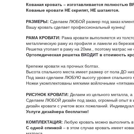
Кованая кровать – изготавливается полностью 
Кованые кровати НЕ скрипят, НЕ шатаются.
РАЗМЕРЫ:
Сделаем ЛЮБОЙ размер под заказ клиента
Вашу кровать сделает профессиональный кузнец!
РАМА КРОВАТИ:
Рама кровати выполняется из толст
металлическую раму из профиля и ламели из березо
Решетка утопает в раму на 20мм., поэтому матрас не 
Ортопедическая решетка ВХОДИТ в стоимость кр
Крепежи кровати на прочных болтах.
Высота спального места имеет размер от пола ДО ни
Под заказ сделаем ЛЮБУЮ высоту уровня спального 
Ножки укомплектованы мягкими войлочными «пятками
РИСУНОК КРОВАТИ:
Делаем из цельного металла, а н
Сделаем ЛЮБОЙ дизайн под заказ, огромный опыт в и
дизайн кровати с учетом всех пожеланий. Индивидуал
Услуги дизайнера бесплатно!
КОМПЛЕКТАЦИЯ:
Любую кровать можно выполнить в 
С одной спинкой
– в этом случае кровать имеет ков
матраса.