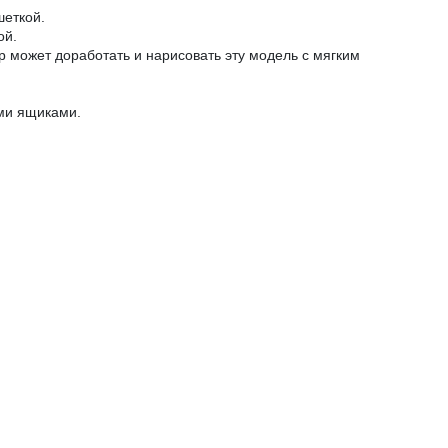
шеткой.
ой.
р может доработать и нарисовать эту модель с мягким
ми ящиками.