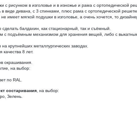
ки с рисунком в изголовье и в изножье и рама с ортопедической ре
в виде дивана, с 3 спинками, плюс рама с ортопедической решетк
е имеет мягкой подушки в изголовье, а очень хочется, то дизайне
 сделать балдахин, как стационарный, так и съёмный.
ом с подъёмным механизмом для хранения вещей, либо с выкатны
на крупнейших металлургических заводах.
 качества 8 лет.
ов окрашивания.
тие, на выбор:
вет по RAL.
кт состаривания
, на выбор:
ро, Зелень.