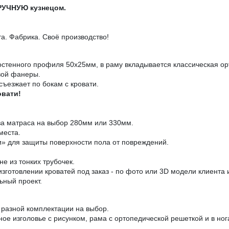
ВРУЧНУЮ кузнецом.
. Фабрика. Своё производство!
остенного профиля 50х25мм, в раму вкладывается классическая ор
вой фанеры.
съезжает по бокам с кровати.
овати!
за матраса на выбор 280мм или 330мм.
места.
» для защиты поверхности пола от повреждений.
е из тонких трубочек.
зготовлении кроватей под заказ - по фото или 3D модели клиента
ьный проект.
разной комплектации на выбор.
аное изголовье с рисунком, рама с ортопедической решеткой и в н