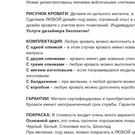
Ножки укомплектованы мягкими войлочными «пятками
РИСУНОК КРОВАТИ:
Делаем из цельного металла, а н
Сделаем ЛЮБОЙ дизайн под заказ, огромный опыт в и
дизайн кровати с учетом всех пожеланий. Индивидуал
Услуги дизайнера бесплатно!
КОМПЛЕКТАЦИЯ:
Любую кровать можно выполнить в 
С одной спинкой
– в этом случае кровать имеет ков
матраса.
С двумя спинками
– кровать имеет две кованые спин
С тремя спинками
– любую кровать можно выполнить 
С мягким изголовьем
– если понравившаяся модель н
изголовьем.
С балдахином
– при желании, к любой кровати можно
С коробом
– любую кровать можно дополнить короб
ГАРАНТИИ:
Металл сертифицирован и приобретается 
Кровати имеют неограниченный срок службы. Гарантия
ПОКРАСКА:
В стоимость входит очень много вариант
Основной цвет,
это очень прочное порошковое покры
Черный, Белый, Слоновая кость, Шоколад.
При желании, под заказ, можно покрасить в ЛЮБОЙ ц