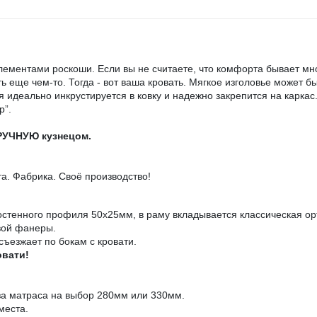
 элементами роскоши. Если вы не считаете, что комфорта бывает мн
 еще чем-то. Тогда - вот ваша кровать. Мягкое изголовье может б
 идеально инкрустируется в ковку и надежно закрепится на каркас
р”.
ВРУЧНУЮ кузнецом.
. Фабрика. Своё производство!
остенного профиля 50х25мм, в раму вкладывается классическая ор
вой фанеры.
съезжает по бокам с кровати.
овати!
за матраса на выбор 280мм или 330мм.
места.