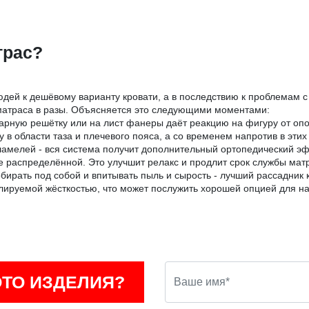
трас?
юдей к дешёвому варианту кровати, а в последствию к проблемам с
матраса в разы. Объясняется это следующими моментами:
рную решётку или на лист фанеры даёт реакцию на фигуру от опо
 в области таза и плечевого пояса, а со временем напротив в этих
амелей - вся система получит дополнительный ортопедический эфф
ее распределённой. Это улучшит релакс и продлит срок службы мат
бирать под собой и впитывать пыль и сырость - лучший рассадник
гулируемой жёсткостью, что может послужить хорошей опцией для н
ОТО ИЗДЕЛИЯ?