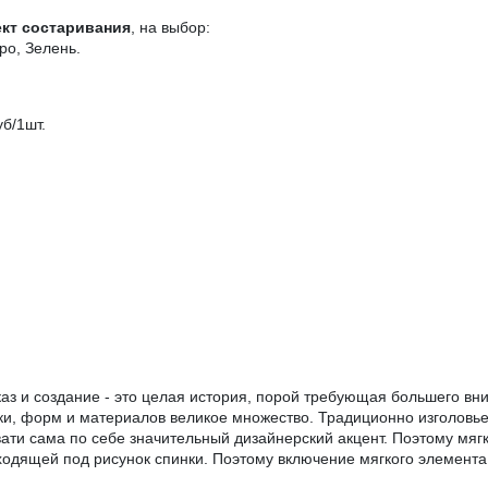
кт состаривания
, на выбор:
ро, Зелень.
б/1шт.
каз и создание - это целая история, порой требующая большего вн
шки, форм и материалов великое множество. Традиционно изголовь
ати сама по себе значительный дизайнерский акцент. Поэтому мягка
одящей под рисунок спинки. Поэтому включение мягкого элемента в