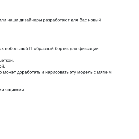
 или наши дизайнеры разработают для Вас новый
огах небольшой П-образный бортик для фиксации
шеткой.
ой.
р может доработать и нарисовать эту модель с мягким
ми ящиками.