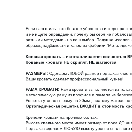
Если ваш стиль - это богатое убранство интерьера с
и не ищете оправданий, почему бы себя не побаловать
разными методами - на ваш выбор. Подушка изголовья
образец надёжности и качества фабрики “Металлдеко
Кованая кровать – изготавливается полностью 
Кованые кровати НЕ скрипят, НЕ шатаются.
РАЗМЕРЫ:
Сделаем ЛЮБОЙ размер под заказ клиента
Вашу кровать сделает профессиональный кузнец!
РАМА КРОВАТИ:
Рама кровати выполняется из толст
металлическую раму из профиля и ламели из березо
Решетка утопает в раму на 20мм., поэтому матрас не 
Ортопедическая решетка ВХОДИТ в стоимость кр
Крепежи кровати на прочных болтах.
Высота спального места имеет размер от пола ДО ни
Под заказ сделаем ЛЮБУЮ высоту уровня спального 