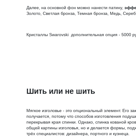
Далее, на основной фон можно нанести патину,
эффе
Золото, Светлая бронза, Темная бронза, Медь, Сереб
Кристаллы Swarovski дополнительная опция - 5000 ру
Шить или не шить
Мягкое изголовье - это опциональный элемент. Его за
получается, потому что способов изготовления поду
перекрывая края спинки. Однако, спинка кованой кров
общей картины изголовья, но и делается формы, подх
трёх специалистов: дизайнера, портного и кузнеца.