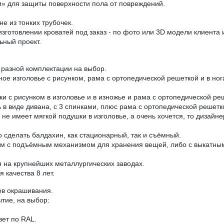
» для защиты поверхности пола от повреждений.
е из тонких трубочек.
зготовлении кроватей под заказ - по фото или 3D модели клиента
ьный проект.
разной комплектации на выбор.
аное изголовье с рисунком, рама с ортопедической решеткой и в н
ки с рисунком в изголовье и в изножье и рама с ортопедической ре
в виде дивана, с 3 спинками, плюс рама с ортопедической решетк
е имеет мягкой подушки в изголовье, а очень хочется, то дизайне
 сделать балдахин, как стационарный, так и съёмный.
ом с подъёмным механизмом для хранения вещей, либо с выкатны
на крупнейших металлургических заводах.
 качества 8 лет.
ов окрашивания.
тие, на выбор:
вет по RAL.