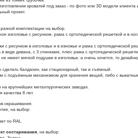
зготовлении кроватей под заказ - по фото или 3D модели клиента
ьный проект.
разной комплектации на выбор.
аное изголовье с рисунком, рама с ортопедической решеткой и в н
ки с рисунком в изголовье и в изножье и рама с ортопедической ре
в виде дивана, с 3 спинками, плюс рама с ортопедической решетк
е имеет мягкой подушки в изголовье, а очень хочется, то дизайне
 сделать балдахин, как стационарный, так и съёмный.
ом с подъёмным механизмом для хранения вещей, либо с выкатны
на крупнейших металлургических заводах.
 качества 8 лет.
ов окрашивания.
тие, на выбор:
вет по RAL.
кт состаривания
, на выбор:
ро, Зелень.