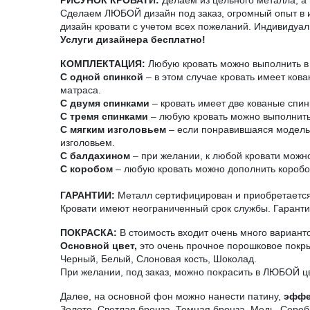
Сделаем ЛЮБОЙ дизайн под заказ, огромный опыт в и
дизайн кровати с учетом всех пожеланий. Индивидуал
Услуги дизайнера бесплатно!
КОМПЛЕКТАЦИЯ:
Любую кровать можно выполнить в 
С одной спинкой
– в этом случае кровать имеет ков
матраса.
С двумя спинками
– кровать имеет две кованые спин
С тремя спинками
– любую кровать можно выполнить 
С мягким изголовьем
– если понравившаяся модель н
изголовьем.
С балдахином
– при желании, к любой кровати можно
С коробом
– любую кровать можно дополнить короб
ГАРАНТИИ:
Металл сертифицирован и приобретается 
Кровати имеют неограниченный срок службы. Гарантия
ПОКРАСКА:
В стоимость входит очень много вариант
Основной цвет,
это очень прочное порошковое покры
Черный, Белый, Слоновая кость, Шоколад.
При желании, под заказ, можно покрасить в ЛЮБОЙ ц
Далее, на основной фон можно нанести патину,
эффе
Золото, Светлая бронза, Темная бронза, Медь, Сереб