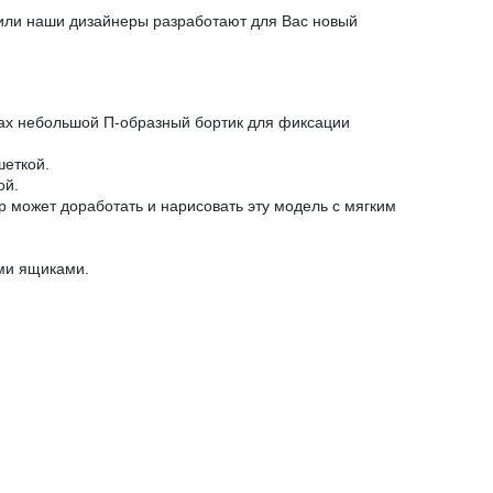
 или наши дизайнеры разработают для Вас новый
огах небольшой П-образный бортик для фиксации
шеткой.
ой.
р может доработать и нарисовать эту модель с мягким
ми ящиками.