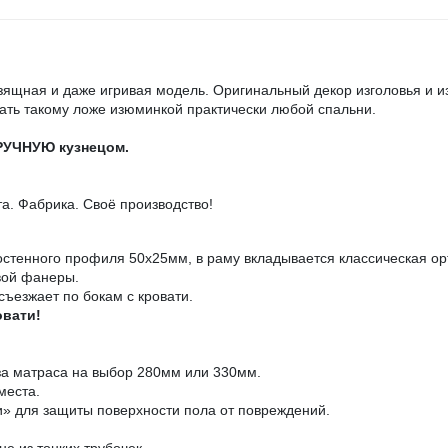
зящная и даже игривая модель. Оригинальный декор изголовья и из
тать такому ложе изюминкой практически любой спальни.
ВРУЧНУЮ кузнецом.
. Фабрика. Своё производство!
остенного профиля 50х25мм, в раму вкладывается классическая ор
вой фанеры.
съезжает по бокам с кровати.
овати!
за матраса на выбор 280мм или 330мм.
места.
» для защиты поверхности пола от повреждений.
е из тонких трубочек.