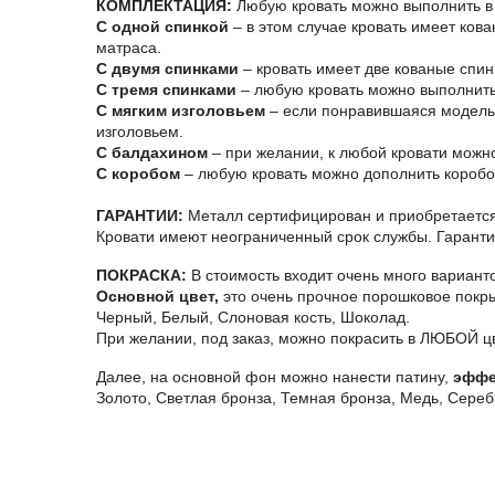
КОМПЛЕКТАЦИЯ:
Любую кровать можно выполнить в 
С одной спинкой
– в этом случае кровать имеет ков
матраса.
С двумя спинками
– кровать имеет две кованые спин
С тремя спинками
– любую кровать можно выполнить 
С мягким изголовьем
– если понравившаяся модель н
изголовьем.
С балдахином
– при желании, к любой кровати можно
С коробом
– любую кровать можно дополнить короб
ГАРАНТИИ:
Металл сертифицирован и приобретается 
Кровати имеют неограниченный срок службы. Гарантия
ПОКРАСКА:
В стоимость входит очень много вариант
Основной цвет,
это очень прочное порошковое покры
Черный, Белый, Слоновая кость, Шоколад.
При желании, под заказ, можно покрасить в ЛЮБОЙ ц
Далее, на основной фон можно нанести патину,
эффе
Золото, Светлая бронза, Темная бронза, Медь, Сереб