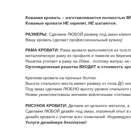
Кованая кровать – изготавливается полностью 
Кованые кровати НЕ скрипят, НЕ шатаются.
РАЗМЕРЫ:
Сделаем ЛЮБОЙ размер под заказ клиента
Вашу кровать сделает профессиональный кузнец!
РАМА КРОВАТИ:
Рама кровати выполняется из толст
металлическую раму из профиля и ламели из березо
Решетка утопает в раму на 20мм., поэтому матрас не 
Ортопедическая решетка ВХОДИТ в стоимость кр
Крепежи кровати на прочных болтах.
Высота спального места имеет размер от пола ДО ни
Под заказ сделаем ЛЮБУЮ высоту уровня спального 
Ножки укомплектованы мягкими войлочными «пятками
РИСУНОК КРОВАТИ:
Делаем из цельного металла, а н
Сделаем ЛЮБОЙ дизайн под заказ, огромный опыт в и
дизайн кровати с учетом всех пожеланий. Индивидуал
Услуги дизайнера бесплатно!