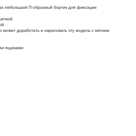
огах небольшой П-образный бортик для фиксации
шеткой.
ой.
р может доработать и нарисовать эту модель с мягким
ми ящиками.