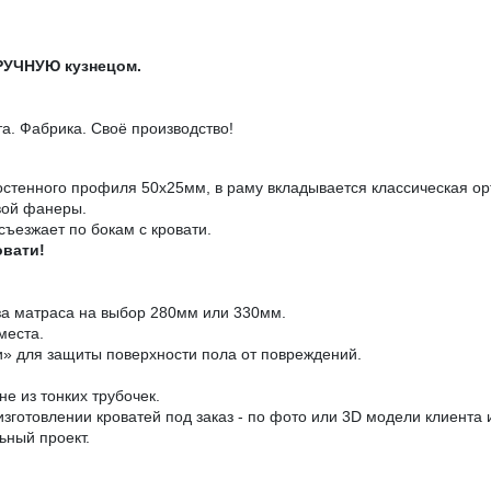
ВРУЧНУЮ кузнецом.
. Фабрика. Своё производство!
остенного профиля 50х25мм, в раму вкладывается классическая ор
вой фанеры.
съезжает по бокам с кровати.
овати!
за матраса на выбор 280мм или 330мм.
места.
» для защиты поверхности пола от повреждений.
е из тонких трубочек.
зготовлении кроватей под заказ - по фото или 3D модели клиента
ьный проект.