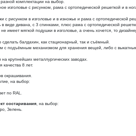
разной комплектации на выбор.
аное изголовье с рисунком, рама с ортопедической решеткой и в н
ки с рисунком в изголовье и в изножье и рама с ортопедической ре
в виде дивана, с 3 спинками, плюс рама с ортопедической решетк
е имеет мягкой подушки в изголовье, а очень хочется, то дизайне
 сделать балдахин, как стационарный, так и съёмный.
ом с подъёмным механизмом для хранения вещей, либо с выкатны
на крупнейших металлургических заводах.
 качества 8 лет.
ов окрашивания.
тие, на выбор:
вет по RAL.
кт состаривания
, на выбор:
ро, Зелень.