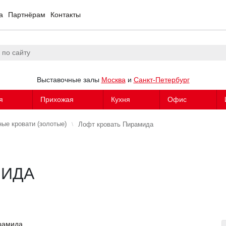
а
Партнёрам
Контакты
Выставочные залы
Москва
и
Санкт-Петербург
я
Прихожая
Кухня
Офис
ые кровати (золотые)
Лофт кровать Пирамида
МИДА