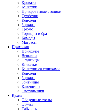
Кровати
Банкетки
Прикроватные столики
Тумбочки
Консоли
Зеркала
Трюмо
Торшеры и бра
Комоды
Матрасы
Прихожая
Прихожие
Вешалки
Обувницы
Банкетки
Банкетки со спинками
Консоли
Зеркала
Зонтницы
Ключницы
Светильники
Кухня
Обеденные столы
Стулья
Табуреты