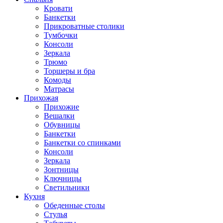
Кровати
Банкетки
Прикроватные столики
Тумбочки
Консоли
Зеркала
Трюмо
Торшеры и бра
Комоды
Матрасы
Прихожая
Прихожие
Вешалки
Обувницы
Банкетки
Банкетки со спинками
Консоли
Зеркала
Зонтницы
Ключницы
Светильники
Кухня
Обеденные столы
Стулья