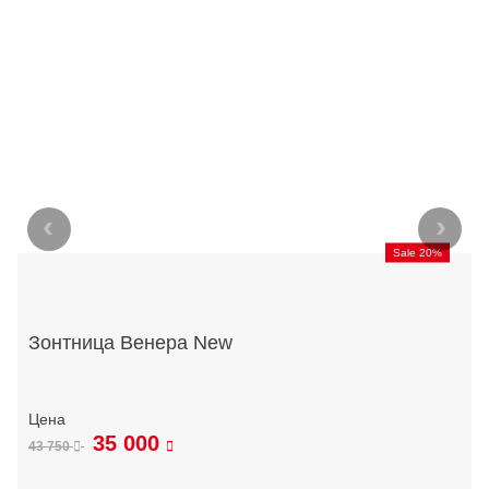
‹
›
Sale 20%
Зонтница Венера New
35 000
43 750