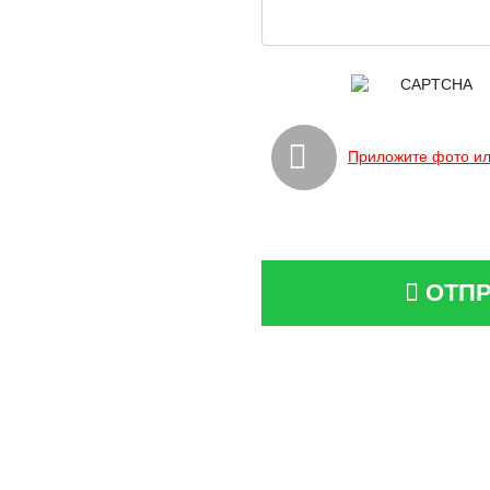
Приложите фото ил
ОТПР