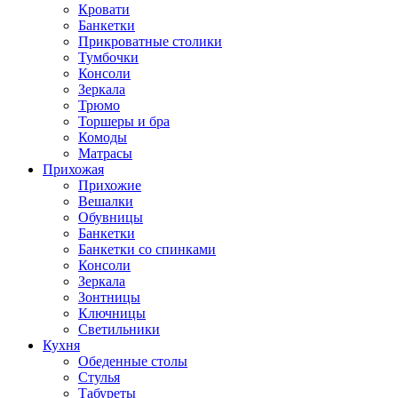
Кровати
Банкетки
Прикроватные столики
Тумбочки
Консоли
Зеркала
Трюмо
Торшеры и бра
Комоды
Матрасы
Прихожая
Прихожие
Вешалки
Обувницы
Банкетки
Банкетки со спинками
Консоли
Зеркала
Зонтницы
Ключницы
Светильники
Кухня
Обеденные столы
Стулья
Табуреты