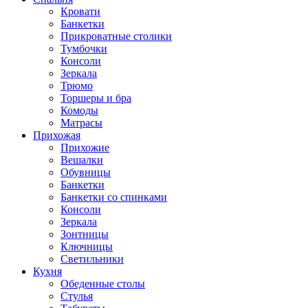
Кровати
Банкетки
Прикроватные столики
Тумбочки
Консоли
Зеркала
Трюмо
Торшеры и бра
Комоды
Матрасы
Прихожая
Прихожие
Вешалки
Обувницы
Банкетки
Банкетки со спинками
Консоли
Зеркала
Зонтницы
Ключницы
Светильники
Кухня
Обеденные столы
Стулья