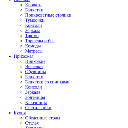
Кровати
Банкетки
Прикроватные столики
Тумбочки
Консоли
Зеркала
Трюмо
Торшеры и бра
Комоды
Матрасы
Прихожая
Прихожие
Вешалки
Обувницы
Банкетки
Банкетки со спинками
Консоли
Зеркала
Зонтницы
Ключницы
Светильники
Кухня
Обеденные столы
Стулья