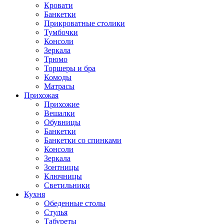
Кровати
Банкетки
Прикроватные столики
Тумбочки
Консоли
Зеркала
Трюмо
Торшеры и бра
Комоды
Матрасы
Прихожая
Прихожие
Вешалки
Обувницы
Банкетки
Банкетки со спинками
Консоли
Зеркала
Зонтницы
Ключницы
Светильники
Кухня
Обеденные столы
Стулья
Табуреты