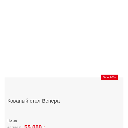
Sale 20%
Кованый стол Венера
55 000
68 750