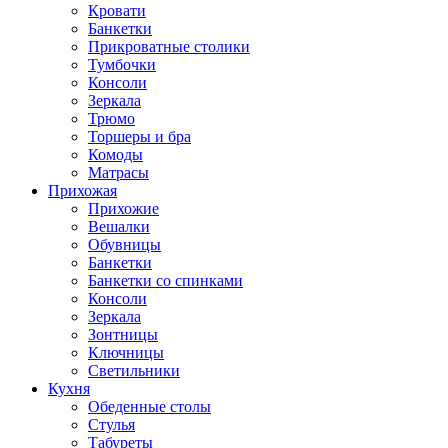
Кровати
Банкетки
Прикроватные столики
Тумбочки
Консоли
Зеркала
Трюмо
Торшеры и бра
Комоды
Матрасы
Прихожая
Прихожие
Вешалки
Обувницы
Банкетки
Банкетки со спинками
Консоли
Зеркала
Зонтницы
Ключницы
Светильники
Кухня
Обеденные столы
Стулья
Табуреты