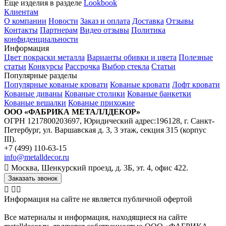
Еще изделия в разделе
Lookbook
Клиентам
О компании
Новости
Заказ и оплата
Доставка
Отзывы
Контакты
Партнерам
Видео отзывы
Политика
конфиденциальности
Информация
Цвет покраски металла
Варианты обивки и цвета
Полезные
статьи
Конкурсы
Рассрочка
Выбор стекла
Статьи
Популярные разделы
Популярные кованые кровати
Кованые кровати
Лофт кровати
Кованые диваны
Кованые столики
Кованые банкетки
Кованые вешалки
Кованые прихожие
ООО «ФАБРИКА МЕТАЛЛДЕКОР»
ОГРН 1217800203697, Юридический адрес:196128, г. Санкт-
Петербург, ул. Варшавская д. 3, 3 этаж, секция 315 (корпус
III).
+7 (499) 110-63-15
info@metalldecor.ru
Москва, Шенкурский проезд, д. 3Б, эт. 4, офис 422.
Заказать звонок
Информация на сайте не является публичной офертой
Все материалы и информация, находящиеся на сайте