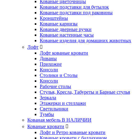
Кованые цветочницы
Кованые подставки для бутылок
Кованые подставки под раковины
Кронштейны
Кованые карнизы
Кованые дверные ручки
Кованые настенные часы
Кованые изделия для домашних животных
Лофт
Лофт кованые кровати
Диваны
Прихожие
Консоли
Столики и Столы
Консоли
Рабочие столы
Стулья, Кресла, Табуреты и Барные стулья
Зеркала
Этажерки и стеллажи
Светильники
Тумбы
Кованая мебель В НАЛИЧИИ
Кованые кровати
Лофт и Ретро кованые кровати
Кованые кровати с балдахином