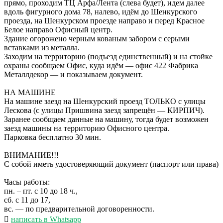
прямо, проходим ТЦ Арфа/Лента (слева будет), идем далее
вдоль фигурного дома 78, налево, идём до Шенкурского
проезда, на Шенкурском проезде направо и перед Красное
Белое направо Офисный центр.
Здание огорожено черным кованым забором с серыми
вставками из металла.
Заходим на территорию (подъезд единственный) и на стойке
охраны сообщаем Офис, куда идём — офис 422 Фабрика
Металлдекор — и показываем документ.
НА МАШИНЕ
На машине заезд на Шенкурский проезд ТОЛЬКО с улицы
Лескова (с улицы Пришвина заезд запрещён — КИРПИЧ).
Заранее сообщаем данные на машину, тогда будет возможен
заезд машины на территорию Офисного центра.
Парковка бесплатно 30 мин.
ВНИМАНИЕ!!!
С собой иметь удостоверяющий документ (паспорт или права)
Часы работы:
пн. – пт. с 10 до 18 ч.,
сб. с 11 до 17,
вс. — по предварительной договоренности.
написать в Whatsapp