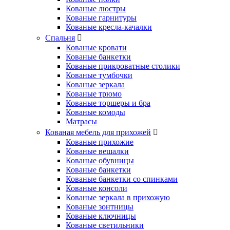
Кованые люстры
Кованые гарнитуры
Кованые кресла-качалки
Спальня
Кованые кровати
Кованые банкетки
Кованые прикроватные столики
Кованые тумбочки
Кованые зеркала
Кованые трюмо
Кованые торшеры и бра
Кованые комоды
Матрасы
Кованая мебель для прихожей
Кованые прихожие
Кованые вешалки
Кованые обувницы
Кованые банкетки
Кованые банкетки со спинками
Кованые консоли
Кованые зеркала в прихожую
Кованые зонтницы
Кованые ключницы
Кованые светильники